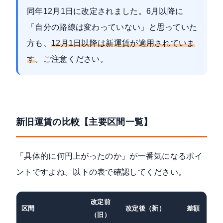
同年12月1日に改定されました。6月以降に
「自分の路線は変わっていない」と思っていた
方も、
12月1日以降は新運賃が適用されていま
す
。ご注意ください。
新旧運賃の比較【主要区間一覧】
「具体的に何円上がったのか」が一番気になるポイ
ントですよね。以下の表で確認してください。
改定前
区間
改定後（新）
差額
改
（旧）