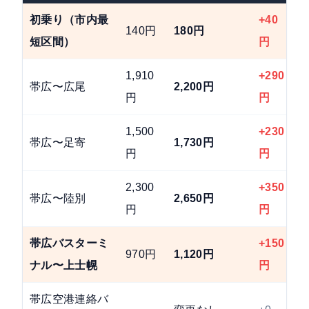
初乗り（市内最
+40
140円
180円
+
短区間）
円
1,910
+290
帯広〜広尾
2,200円
+
円
円
1,500
+230
帯広〜足寄
1,730円
+
円
円
2,300
+350
帯広〜陸別
2,650円
+
円
円
帯広バスターミ
+150
970円
1,120円
+
ナル〜上士幌
円
帯広空港連絡バ