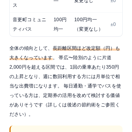
—
変更なし
±0
ス
音更町コミュニ
100円
100円均一
±0
ティバス
均一
（変更なし）
全体の傾向として、
長距離区間ほど改定額（円）も
大きくなっています
。 帯広〜陸別のように片道
2,000円を超える区間では、1回の乗車あたり350円
の上昇となり、週に数回利用する方には月単位で相
当な出費増になります。 毎日通勤・通学でバスを使
っている方は、定期券の活用を改めて検討する価値
がありそうです（詳しくは後述の節約術をご参照く
ださい）。