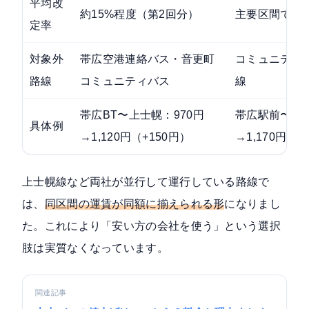
平均改
約15%程度（第2回分）
主要区間で15
定率
対象外
帯広空港連絡バス・音更町
コミュニティ
路線
コミュニティバス
線
帯広BT〜上士幌：970円
帯広駅前〜鹿追
具体例
→1,120円（+150円）
→1,170円（+
上士幌線など両社が並行して運行している路線で
は、
同区間の運賃が同額に揃えられる形
になりまし
た。これにより「安い方の会社を使う」という選択
肢は実質なくなっています。
関連記事