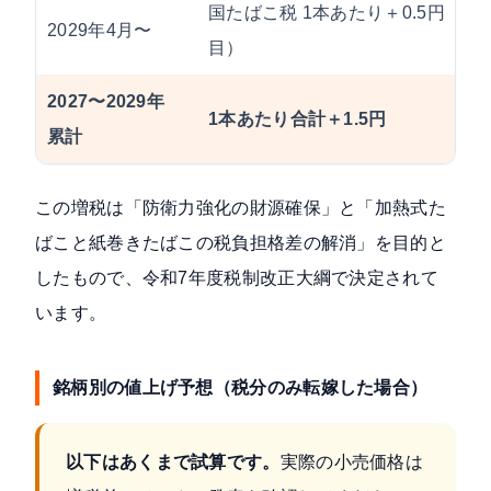
国たばこ税 1本あたり＋0.5円（3回
2029年4月〜
目）
2027〜2029年
1本あたり合計＋1.5円
累計
この増税は「防衛力強化の財源確保」と「加熱式た
ばこと紙巻きたばこの税負担格差の解消」を目的と
したもので、令和7年度税制改正大綱で決定されて
います。
銘柄別の値上げ予想（税分のみ転嫁した場合）
以下はあくまで試算です。
実際の小売価格は