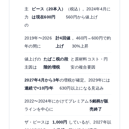
主
ピース（20本入）
（税込）。2024年4月に
力
は現在600円
560円から値上げ
の
2019年〜2026
計4回値
。460円→600円で約
年の間に
上げ
30%上昇
値上げの
たばこ税の段
と原材料コスト・円
主因は
階的増税
安の複合要因
2027年4月から3年
の増税が確定。2029年には
連続で+10円/年
630円以上になる見込み
2022〜2024年にかけてプレミアム
5銘柄が販
ラインを中心に
売終了
ザ・ピースは
1,000円
しているが、2027年以