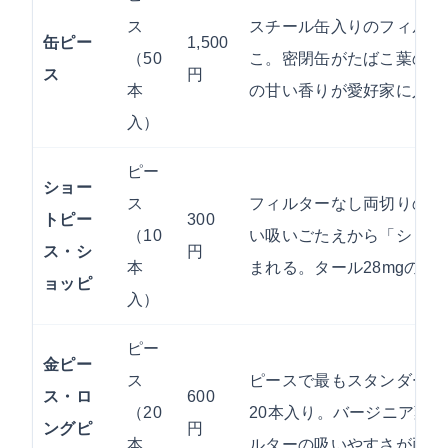
ス
スチール缶入りのフィルタ
缶ピー
1,500
（50
こ。密閉缶がたばこ葉の鮮
ス
円
本
の甘い香りが愛好家に人気
入）
ピー
ショー
ス
フィルターなし両切りの1
トピー
300
（10
い吸いごたえから「ショッ
ス・シ
円
本
まれる。タール28mgの濃
ョッピ
入）
ピー
金ピー
ス
ピースで最もスタンダード
ス・ロ
600
（20
20本入り。バージニア葉
ングピ
円
本
ルターの吸いやすさが両立