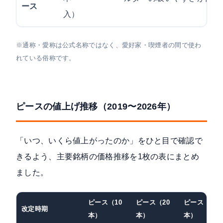
ース
入）
※通称・愛称は公式名称ではなく、愛好家・喫煙者の間で使わ
れている俗称です。
ピースの値上げ推移（2019〜2026年）
「いつ、いくら値上がったのか」をひと目で確認で
きるよう、主要銘柄の価格推移を1枚の表にまとめ
ました。
ピース（10
ピース（20
ピース（50
改定時期
本）
本）
本）