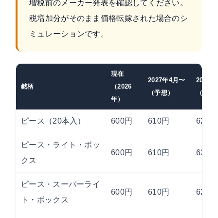
増税前のメーカー発表を確認してください。
税増加分がそのまま価格転嫁された場合のシ
ミュレーションです。
現在
2027年4月〜
2028
銘柄
（2026
（予想）
（予想
年）
ピース（20本入）
600円
610円
620円
ピース・ライト・ボッ
600円
610円
620円
クス
ピース・スーパーライ
600円
610円
620円
ト・ボックス