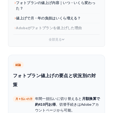
フォトプランの値上げ内容｜いつ・いくら変わっ
た？
値上げで月・年の負担はいくら増える？
Adobeがフォトプランを値上げした理由
値上げ後の対策｜安く使い続ける方法
全部見る
フォトプラン代替プランの料金比較（2026年最
新）
よくある質問
結論
まとめ
フォトプラン値上げの要点と状況別の対
策
年間一括払いに切り替えると
月額換算で
月々払いの方
約410円お得
。切替手続きはAdobeアカ
ウントページから可能。