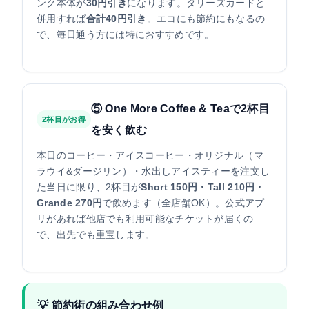
ンク本体が
30円引き
になります。タリーズカードと
併用すれば
合計40円引き
。エコにも節約にもなるの
で、毎日通う方には特におすすめです。
⑤ One More Coffee & Teaで2杯目
2杯目がお得
を安く飲む
本日のコーヒー・アイスコーヒー・オリジナル（マ
ラウイ&ダージリン）・水出しアイスティーを注文し
た当日に限り、2杯目が
Short 150円・Tall 210円・
Grande 270円
で飲めます（全店舗OK）。公式アプ
リがあれば他店でも利用可能なチケットが届くの
で、出先でも重宝します。
💡 節約術の組み合わせ例