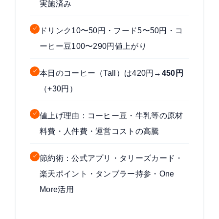
実施済み
✓
ドリンク10〜50円・フード5〜50円・コ
ーヒー豆100〜290円値上がり
✓
本日のコーヒー（Tall）は420円→
450円
（+30円）
✓
値上げ理由：コーヒー豆・牛乳等の原材
料費・人件費・運営コストの高騰
✓
節約術：公式アプリ・タリーズカード・
楽天ポイント・タンブラー持参・One
More活用