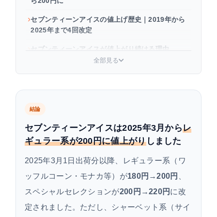
ら200円に
セブンティーンアイスの値上げ歴史｜2019年から
2025年まで4回改定
セブンティーンアイスが値上がり続ける理由
全部見る
2026年現在のセブンティーンアイス価格一覧
セブンティーンアイスをなるべく安く楽しむ方法
今後もセブンティーンアイスは値上がりする？
結論
よくある質問
セブンティーンアイスは2025年3月から
レ
ギュラー系が200円に値上がり
しました
まとめ
2025年3月1日出荷分以降、レギュラー系（ワ
ッフルコーン・モナカ等）が
180円→200円
、
スペシャルセレクションが
200円→220円
に改
定されました。ただし、シャーベット系（サイ