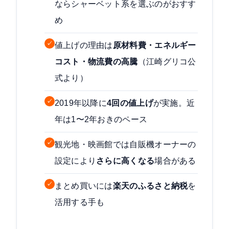
ならシャーベット系を選ぶのがおすす
め
✓
値上げの理由は
原材料費・エネルギー
コスト・物流費の高騰
（江崎グリコ公
式より）
✓
2019年以降に
4回の値上げ
が実施。近
年は1〜2年おきのペース
✓
観光地・映画館では自販機オーナーの
設定により
さらに高くなる
場合がある
✓
まとめ買いには
楽天のふるさと納税
を
活用する手も