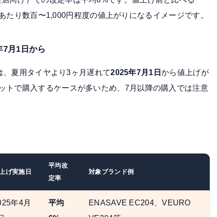
1本あたり数百〜1,000円程度の値上がりになるイメージです。
年7月1日から
ヤは、夏用タイヤより3ヶ月遅れて
2025年7月1日
から値上げが
ットで購入するケースが多いため、7月以降の購入では注意
平均改
上げ実施日
対象ブランド例
定率
025年4月
平均
ENASAVE EC204、VEURO