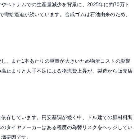
アやベトナムでの生産量減少を背景に、
2025年に約70万ト
続で需給逼迫が続いています。合成ゴムは石油由来のため、
費し、また1本あたりの重量が大きいため物流コストの影響
の高止まりと人手不足による物流費上昇が、製造から販売店
。
に依存しています。円安基調が続く中、ドル建ての原材料調
本のタイヤメーカーはある程度の為替リスクをヘッジしてい
ト増要因です。