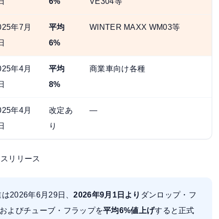
日
6%
VE304等
025年7月
平均
WINTER MAXX WM03等
日
6%
025年4月
平均
商業車向け各種
日
8%
025年4月
改定あ
—
日
り
プレスリリース
は2026年6月29日、
2026年9月1日より
ダンロップ・フ
およびチューブ・フラップを
平均6%値上げ
すると正式