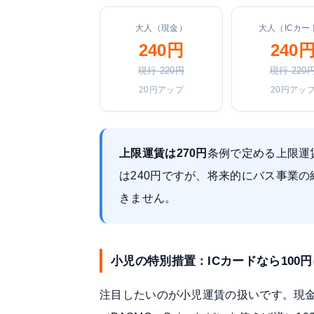
大人（現金）
大人（ICカー
240円
240
現行 220円
現行 220
20円アップ
20円アッ
上限運賃は270円
条例で定める上限運
は240円ですが、将来的にバス事業
きません。
小児の特別措置：ICカードなら100
注目したいのが小児運賃の扱いです。現金