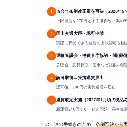
市会で条例改正案を可決（2026年5
1
上限運賃を270円とする条例改正案の
国土交通大臣へ認可申請
2
実際に収受できる運賃の上限認可を国
運輸審議会・消費者庁協議・関係閣
3
公聴会・意見聴取・答申など複数の審
認可取得→実施運賃届出
4
認可後、240円の実施運賃を届出
運賃改定実施（2027年1月頃の見込
5
新運賃240円でサービス開始。乗車券
この一連の手続きのため、
条例可決から