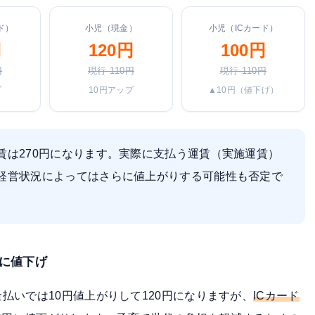
ド）
小児（現金）
小児（ICカード）
円
120円
100円
円
現行 110円
現行 110円
プ
10円アップ
▲10円（値下げ）
賃は270円になります。実際に支払う運賃（実施運賃）
の経営状況によってはさらに値上がりする可能性も否定で
円に値下げ
払いでは10円値上がりして120円になりますが、
ICカード