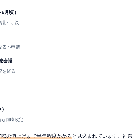
〜6月頃）
審議・可決
交省へ申請
僚会議
査を経る
み）
類も同時改定
実際の値上げまで半年程度かかる
と見込まれています。神奈