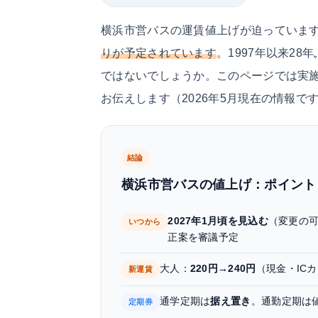
横浜市営バスの運賃値上げが迫っていま
りが予定されています
。1997年以来2
ではないでしょうか。このページでは実
お伝えします（2026年5月現在の情報で
結論
横浜市営バスの値上げ：ポイント
2027年1月頃を見込む
（変更の可
いつから
正案を審議予定
大人：
220円→240円
（現金・IC
新運賃
通学定期は
据え置き
。通勤定期は
定期券