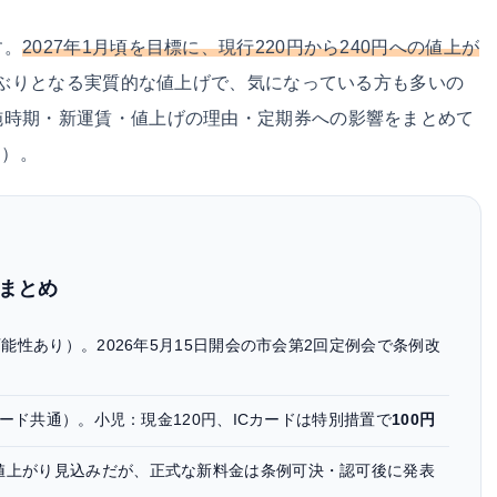
す。
2027年1月頃を目標に、現行220円から240円への値上が
8年ぶりとなる実質的な値上げで、気になっている方も多いの
施時期・新運賃・値上げの理由・定期券への影響をまとめて
す）。
まとめ
能性あり）。2026年5月15日開会の市会第2回定例会で条例改
カード共通）。小児：現金120円、ICカードは特別措置で
100円
値上がり見込みだが、正式な新料金は条例可決・認可後に発表