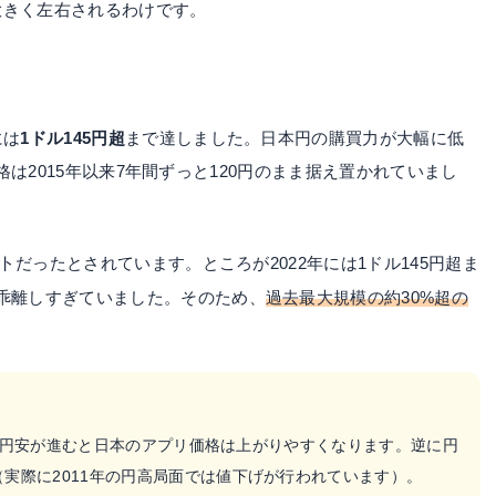
大きく左右されるわけです。
には
1ドル145円超
まで達しました。日本円の購買力が大幅に低
r1価格は2015年以来7年間ずっと120円のまま据え置かれていまし
ート
だったとされています。ところが2022年には1ドル145円超ま
と乖離しすぎていました。そのため、
過去最大規模の約30%超の
ため、円安が進むと日本のアプリ価格は上がりやすくなります。逆に円
実際に2011年の円高局面では値下げが行われています）。