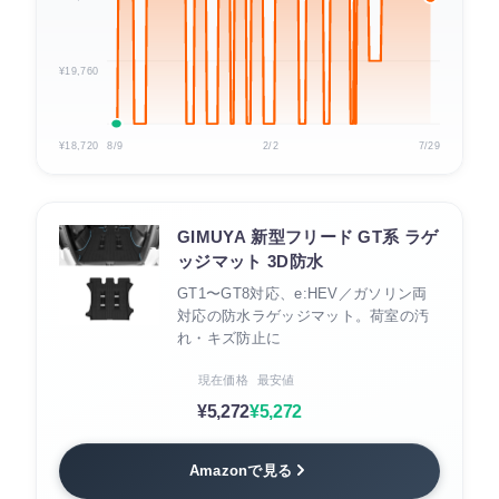
¥19,760
¥18,720
8/9
2/2
7/29
GIMUYA 新型フリード GT系 ラゲ
ッジマット 3D防水
GT1〜GT8対応、e:HEV／ガソリン両
対応の防水ラゲッジマット。荷室の汚
れ・キズ防止に
現在価格
最安値
¥5,272
¥5,272
Amazonで見る