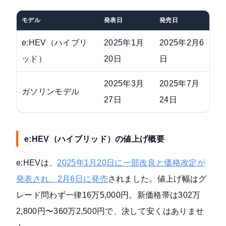
モデル
発表日
発売日
値
e:HEV（ハイブリ
2025年1月
2025年2月6
+
ッド）
20日
日
2025年3月
2025年7月
+1
ガソリンモデル
27日
24日
4.
e:HEV（ハイブリッド）の値上げ概要
e:HEVは、
2025年1月20日に一部改良と価格改定が
発表され、2月6日に発売
されました。値上げ幅はグ
レード問わず一律16万5,000円。新価格帯は302万
2,800円〜360万2,500円で、決して安くはありませ