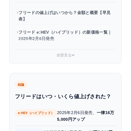
フリードの値上げはいつから？金額と概要【早見
表】
フリード e:HEV（ハイブリッド）の新価格一覧｜
2025年2月6日発売
フリード ガソリンモデルの新価格一覧｜2025年7
全部見る
月24日発売
なぜフリードは値上げされたのか｜主な理由
2025年改良で何が変わった？仕様変更の内容
結論
フリードはいつ・いくら値上げされた？
値上げ後でも納得して買う方法
フリードの値上げは今後も続く？2026年以降の見
2025年2月6日発売、
一律16万
e:HEV（ハイブリッド）
通し
5,000円アップ
ホンダ フリードのおすすめカーアクセサリー