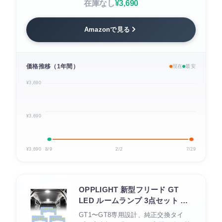
在庫なし
¥3,690
Amazonで見る
価格推移（1年間）
現在
最安
¥3,690
¥3,690
¥3,690
8/9
2/2
7/29
OPPLIGHT 新型フリード GT
LED ルームランプ 3点セット ホ
ワイト6000K
GT1〜GT8専用設計、純正交換タイ