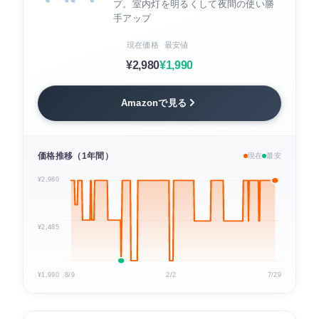
プ。室内灯を明るくして夜間の使い勝
手アップ
現在価格
最安値
¥2,980
¥1,990
Amazonで見る
価格推移（1年間）
現在
最安
¥2,980
¥2,485
¥1,990
8/9
2/2
7/29