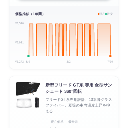
価格推移（1年間）
現在
最安
¥6,590
¥5,931
¥5,272
8/9
2/2
7/29
新型フリード GT系 専用 傘型サン
シェード 360°回転
フリードGT系専用設計、10本骨グラス
ファイバー。夏場の車内温度上昇を抑
える
現在価格
最安値