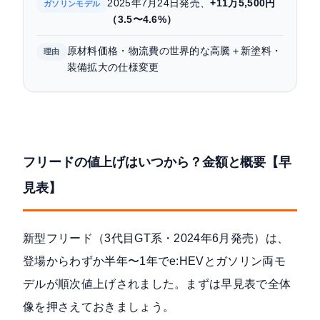
2025年7月24日発売、
+11万5,500円
ガソリンモデル
（3.5〜4.6%）
よくある質問（FAQ）
原材料価格・物流費の世界的な高騰＋新塗料・
理由
まとめ｜フリード値上げの全体像と賢い買い方
装備拡大の仕様変更
フリードの値上げはいつから？金額と概要【早
見表】
新型フリード（3代目GT系・2024年6月発売）は、
登場からわずか半年〜1年でe:HEVとガソリン両モ
デルが順次値上げされました。まずは早見表で全体
像を押さえておきましょう。