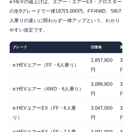
e:HEVの値上げは、エアー・エアーEX・クロスター
の全9グレードで一律16万5,000円。FF/4WD、5/6/7
人乗りの違いに関わらず一律アップという、わかり
やすい改定です。
グレード
旧価格
新価格
2,857,800
3,02
e:HEVエアー（FF・6人乗り）
円
円
3,088,800
3,25
e:HEVエアー（4WD・6人乗り）
円
円
e:HEVエアーEX（FF・6人乗
3,047,000
3,21
り）
円
円
e:HEVエアーEX（FF・7人乗
3,091,000
3,25