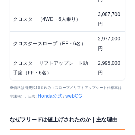
3,087,700
3,2
クロスター（4WD・6人乗り）
円
円
2,977,000
3,0
クロスタースロープ（FF・6名）
円
円
クロスター リフトアップシート助
2,995,000
3,1
手席（FF・6名）
円
円
※価格は消費税10％込み（スロープ／リフトアップシート仕様車は
Honda公式
webCG
非課税）。出典:
/
なぜフリードは値上げされたのか｜主な理由