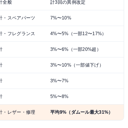
計全般
計3回の異例改定
計・スペアパーツ
7%〜10%
計・フレグランス
4%〜5%（一部12〜17%）
計
3%〜6%（一部20%超）
計
3%〜10%（一部値下げ）
計
3%〜7%
計
5%〜8%
計・レザー・修理
平均9%（ダムール最大31%）