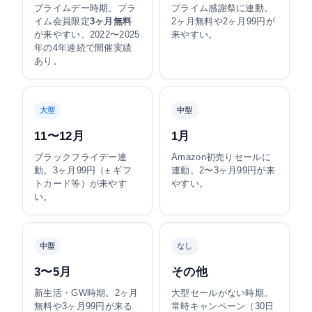
プライムデー時期。プラ
プライム感謝祭に連動。
イム会員限定
3ヶ月無料
2ヶ月無料や2ヶ月99円が
が来やすい。2022〜2025
来やすい。
年の4年連続で開催実績
あり。
大型
中型
11〜12月
1月
ブラックフライデー連
Amazon初売りセールに
動。3ヶ月99円（± ギフ
連動。2〜3ヶ月99円が来
トカード等）が来やす
やすい。
い。
中型
なし
3〜5月
その他
新生活・GW時期。2ヶ月
大型セールがない時期。
無料や3ヶ月99円が来る
常時キャンペーン（30日