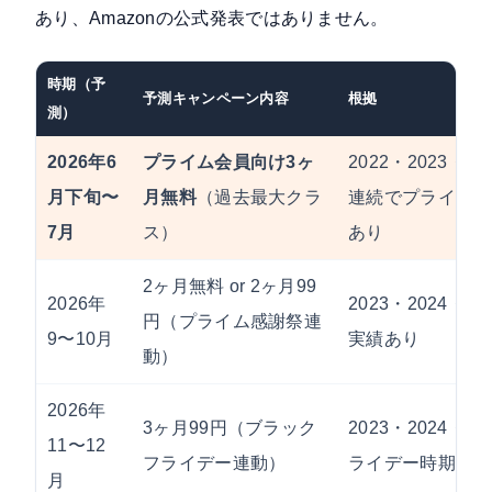
あり、Amazonの公式発表ではありません。
時期（予
予測キャンペーン内容
根拠
測）
2026年6
プライム会員向け3ヶ
2022・2023・2
月下旬〜
月無料
（過去最大クラ
連続でプライムデ
7月
ス）
あり
2ヶ月無料 or 2ヶ月99
2026年
2023・2024・
円（プライム感謝祭連
9〜10月
実績あり
動）
2026年
3ヶ月99円（ブラック
2023・2024・
11〜12
フライデー連動）
ライデー時期に開
月