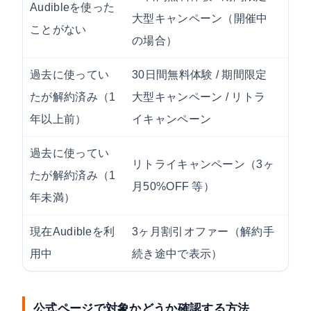
Audibleを使った
公式
大型キャンペーン（開催中
ことがない
ージ
の場合）
過去に使ってい
30日間無料体験 / 期間限定
公式
たが解約済み（1
大型キャンペーン / リトラ
ージ
年以上前）
イキャンペーン
Eメ
過去に使ってい
Am
リトライキャンペーン（3ヶ
たが解約済み（1
ル 
月50%OFF 等）
年未満）
イン
現在Audibleを利
3ヶ月割引オファー（解約手
解約
用中
続き途中で表示）
公式ページで対象かどうか確認する方法