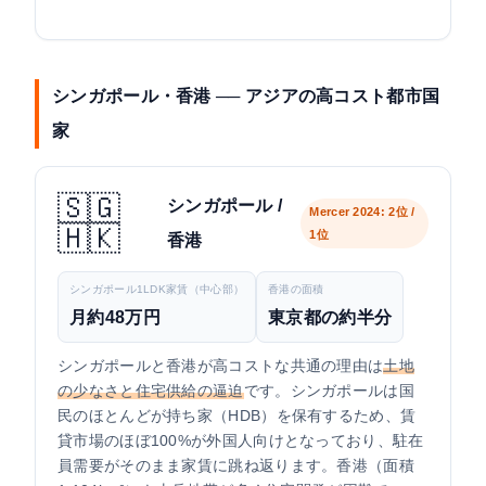
シンガポール・香港 ── アジアの高コスト都市国
家
🇸🇬
シンガポール /
Mercer 2024: 2位 /
🇭🇰
1位
香港
シンガポール1LDK家賃（中心部）
香港の面積
月約48万円
東京都の約半分
シンガポールと香港が高コストな共通の理由は
土地
の少なさと住宅供給の逼迫
です。シンガポールは国
民のほとんどが持ち家（HDB）を保有するため、賃
貸市場のほぼ100%が外国人向けとなっており、駐在
員需要がそのまま家賃に跳ね返ります。香港（面積