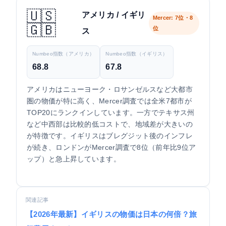
🇺🇸
アメリカ / イギリ
Mercer: 7位・8
🇬🇧
位
ス
Numbeo指数（アメリカ）
Numbeo指数（イギリス）
68.8
67.8
アメリカはニューヨーク・ロサンゼルスなど大都市
圏の物価が特に高く、Mercer調査では全米7都市が
TOP20にランクインしています。一方でテキサス州
など中西部は比較的低コストで、地域差が大きいの
が特徴です。イギリスはブレグジット後のインフレ
が続き、ロンドンがMercer調査で8位（前年比9位ア
ップ）と急上昇しています。
関連記事
【2026年最新】イギリスの物価は日本の何倍？旅