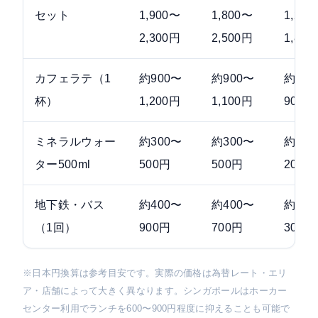
セット
1,900〜
1,800〜
1,20
2,300円
2,500円
1,80
カフェラテ（1
約900〜
約900〜
約60
杯）
1,200円
1,100円
900円
ミネラルウォー
約300〜
約300〜
約10
ター500ml
500円
500円
200円
地下鉄・バス
約400〜
約400〜
約10
（1回）
900円
700円
300円
※日本円換算は参考目安です。実際の価格は為替レート・エリ
ア・店舗によって大きく異なります。シンガポールはホーカー
センター利用でランチを600〜900円程度に抑えることも可能で