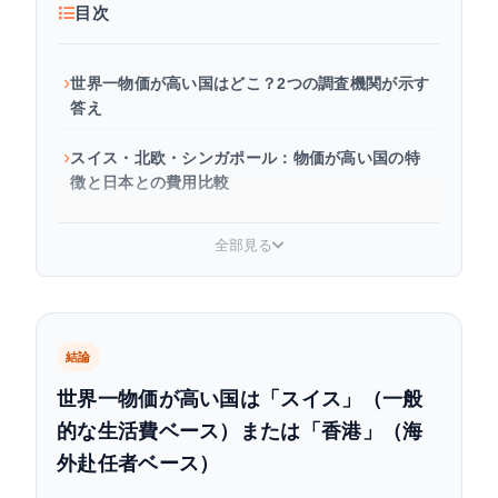
目次
世界一物価が高い国はどこ？2つの調査機関が示す
答え
スイス・北欧・シンガポール：物価が高い国の特
徴と日本との費用比較
物価が高い国に共通する3つの理由
全部見る
日本の物価は世界何位？先進国比較でわかる実態
物価が高い国を旅行・移住するときの費用目安
結論
よくある質問
世界一物価が高い国は「スイス」（一般
的な生活費ベース）または「香港」（海
まとめ：世界一物価が高い国を押さえて賢く計画
を立てよう
外赴任者ベース）