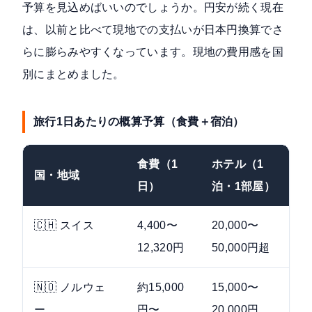
予算を見込めばいいのでしょうか。円安が続く現在
は、以前と比べて現地での支払いが日本円換算でさ
らに膨らみやすくなっています。現地の費用感を国
別にまとめました。
旅行1日あたりの概算予算（食費＋宿泊）
食費（1
ホテル（1
国・地域
備
日）
泊・1部屋）
🇨🇭 スイス
4,400〜
20,000〜
ア
12,320円
50,000円超
ら
🇳🇴 ノルウェ
約15,000
15,000〜
フ
ー
円〜
20,000円
約