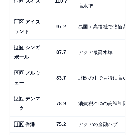
🇨🇭 スイス
110.7
高水準
🇮🇸 アイス
97.2
島国＋高福祉で物価高
ランド
🇸🇬 シンガ
87.7
アジア最高水準
ポール
🇳🇴 ノルウ
83.7
北欧の中でも特に高い
ェー
🇩🇰 デンマ
78.9
消費税25%の高福祉国家
ーク
🇭🇰 香港
75.2
アジアの金融ハブ