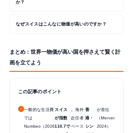
か？
なぜスイスはこんなに物価が高いのですか？
まとめ：世界一物価が高い国を押さえて賢く計
画を立てよう
この記事のポイント
✓
一般的な生活費
スイス
。海外
香
が首位
では
が指数
赴任者
港・
（Mercer
Numbeo（2026
110.7で
ベース
シン
2024）