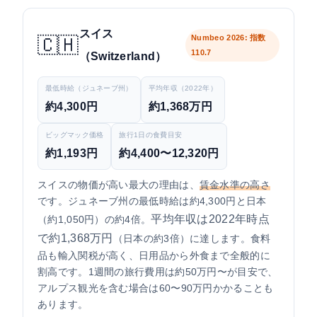
スイス
Numbeo 2026: 指数
🇨🇭
110.7
（Switzerland）
最低時給（ジュネーブ州）
平均年収（2022年）
約4,300円
約1,368万円
ビッグマック価格
旅行1日の食費目安
約1,193円
約4,400〜12,320円
スイスの物価が高い最大の理由は、
賃金水準の高さ
です。ジュネーブ州の最低時給は約4,300円と日本
平均年収は2022年時点
（約1,050円）の約4倍。
で約1,368万円
（日本の約3倍）に達します。食料
品も輸入関税が高く、日用品から外食まで全般的に
割高です。1週間の旅行費用は約50万円〜が目安で、
アルプス観光を含む場合は60〜90万円かかることも
あります。