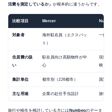
活費を測定しているか」
が根本的に違うからです。
比較項目
Mercer
Numb
対象者
海外駐在員（エクスパッ
一般の
ト）
住居費の扱
駐在員向け高額物件が中
現地の
い
心
映
集計単位
都市別（226都市）
国別・
主な用途
企業の赴任手当設計
旅行・
旅行や移住を検討している方には
Numbeo
のデータ