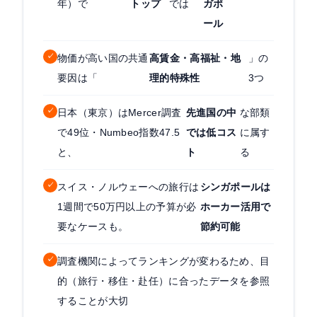
年）で
トップ
では
ガポ
ール
✓
物価が高い国の共通
高賃金・高福祉・地
」の
要因は「
理的特殊性
3つ
✓
日本（東京）はMercer調査
先進国の中
な部類
で49位・Numbeo指数47.5
では低コス
に属す
と、
ト
る
✓
スイス・ノルウェーへの旅行は
シンガポールは
1週間で50万円以上の予算が必
ホーカー活用で
要なケースも。
節約可能
✓
調査機関によってランキングが変わるため、目
的（旅行・移住・赴任）に合ったデータを参照
することが大切