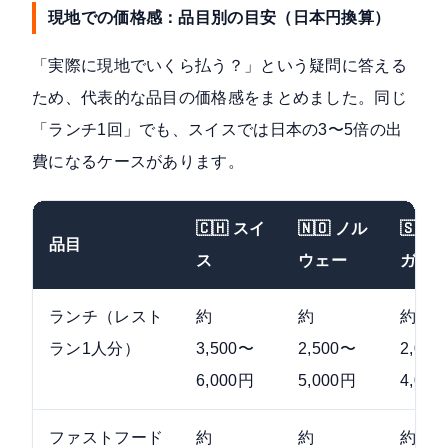
現地での価格感：品目別の目安（日本円換算）
「実際に現地でいくら払う？」という疑問に答える
ため、代表的な品目の価格感をまとめました。同じ
「ランチ1回」でも、スイスでは日本の3〜5倍の出
費になるケースがあります。
🇨🇭 スイ
🇳🇴 ノル
🇸🇬
品目
ス
ウェー
ガポ
ランチ（レスト
約
約
約
ラン1人分）
3,500〜
2,500〜
2,00
6,000円
5,000円
4,00
ファストフード
約
約
約