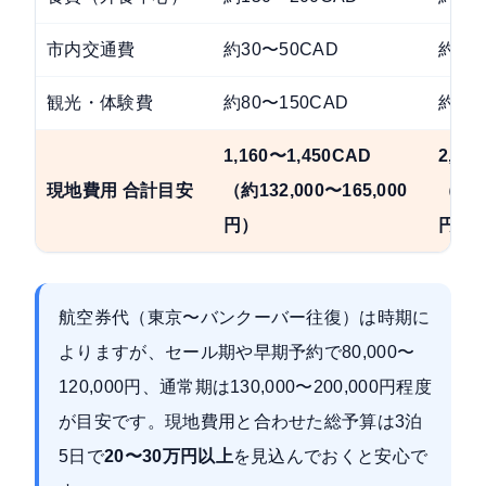
市内交通費
約30〜50CAD
約60
観光・体験費
約80〜150CAD
約15
1,160〜1,450CAD
2,29
現地費用 合計目安
（約132,000〜165,000
（約26
円）
円）
航空券代（東京〜バンクーバー往復）は時期に
よりますが、セール期や早期予約で80,000〜
120,000円、通常期は130,000〜200,000円程度
が目安です。現地費用と合わせた総予算は3泊
5日で
20〜30万円以上
を見込んでおくと安心で