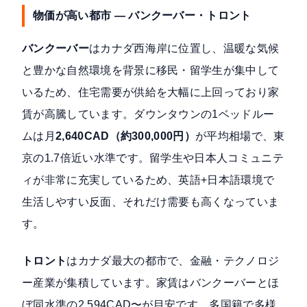
物価が高い都市 — バンクーバー・トロント
バンクーバー
はカナダ西海岸に位置し、温暖な気候
と豊かな自然環境を背景に移民・留学生が集中して
いるため、住宅需要が供給を大幅に上回っており家
賃が高騰しています。ダウンタウンの1ベッドルー
ムは月
2,640CAD（約300,000円）
が平均相場で、東
京の1.7倍近い水準です。留学生や日本人コミュニテ
ィが非常に充実しているため、英語+日本語環境で
生活しやすい反面、それだけ需要も高くなっていま
す。
トロント
はカナダ最大の都市で、金融・テクノロジ
ー産業が集積しています。家賃はバンクーバーとほ
ぼ同水準の2,594CAD〜が目安です。多国籍で多様