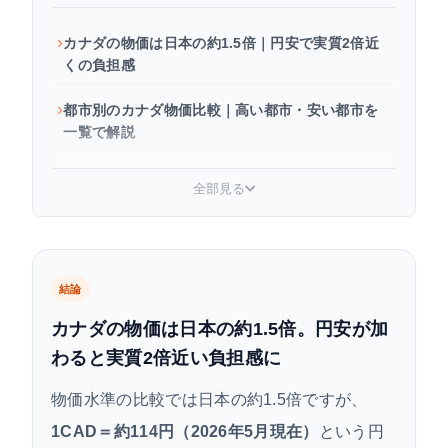
カナダの物価は日本の約1.5倍｜円安で実質2倍近
くの負担感
都市別のカナダ物価比較｜高い都市・安い都市を
一覧で解説
カナダの物価【項目別】日本との比較一覧
全部見る
旅行・留学・ワーホリ別｜生活費シミュレーショ
ン
カナダ旅行の準備に役立つガイドブック
結論
カナダの物価は日本の約1.5倍。円安が加
カナダの物価が高い3つの理由
わると実質2倍近い負担感に
カナダ生活で使える節約術【物価高を乗り越える
物価水準の比較では日本の約1.5倍ですが、
コツ】
1CAD＝約114円（2026年5月現在）
という円
よくある質問