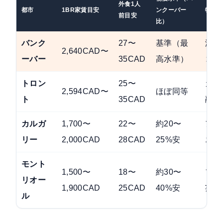
外食1人
都市
1BR家賃目安
ンクーバー
特徴
前目安
比）
バンク
27〜
基準（最
温暖
2,640CAD〜
ーバー
35CAD
高水準）
コミ
トロン
25〜
カナ
2,594CAD〜
ほぼ同等
ト
35CAD
融・
カルガ
1,700〜
22〜
約20〜
アル
リー
2,000CAD
28CAD
25%安
エネ
モント
1,500〜
18〜
約30〜
フラ
リオー
1,900CAD
25CAD
40%安
芸術
ル