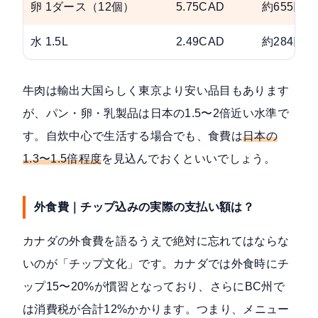
卵 1ダース（12個）
5.75CAD
約655円
水 1.5L
2.49CAD
約284円
牛肉は輸出大国らしく東京より安い品目もあります
が、パン・卵・乳製品は日本の1.5〜2倍近い水準で
す。自炊中心で生活する場合でも、食費は
日本の
1.3〜1.5倍程度
を見込んでおくといいでしょう。
外食費｜チップ込みの実際の支払い額は？
カナダの外食費を語るうえで絶対に忘れてはならな
いのが「チップ文化」です。カナダでは外食時にチ
ップ15〜20%が慣習となっており、さらにBC州で
は消費税が合計12%かかります。つまり、メニュー