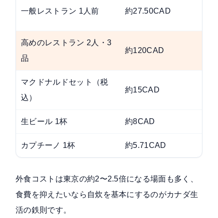
一般レストラン 1人前
約27.50CAD
約
高めのレストラン 2人・3
約
約120CAD
品
マクドナルドセット（税
約15CAD
約
込）
生ビール 1杯
約8CAD
約
カプチーノ 1杯
約5.71CAD
約
外食コストは東京の約2〜2.5倍になる場面も多く、
食費を抑えたいなら自炊を基本にするのがカナダ生
活の鉄則です。