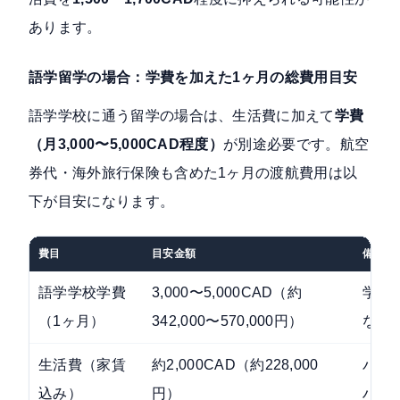
あります。
語学留学の場合：学費を加えた1ヶ月の総費用目安
語学学校に通う留学の場合は、生活費に加えて
学費
（月3,000〜5,000CAD程度）
が別途必要です。航空
券代・海外旅行保険も含めた1ヶ月の渡航費用は以
下が目安になります。
費目
目安金額
備考
語学学校学費
3,000〜5,000CAD（約
学校
（1ヶ月）
342,000〜570,000円）
なる
生活費（家賃
約2,000CAD（約228,000
バン
込み）
円）
ハウ