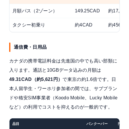
月額パス（2ゾーン）
149.25CAD
約17,01
タクシー初乗り
約4CAD
約456円
通信費・日用品
カナダの携帯電話料金は先進国の中でも高い部類に
入ります。通話と10GBデータ込みの月額は
49.31CAD（約5,621円）
で東京の約1.6倍です。日
本人留学生・ワーホリ参加者の間では、サブブラン
ドや格安SIM事業者（Koodo Mobile、Lucky Mobile
など）の利用でコストを抑えるのが一般的です。
品目
バンクーバー
円換算