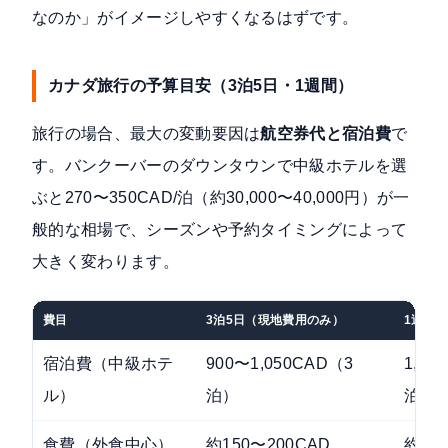
なのか」がイメージしやすくなるはずです。
カナダ旅行の予算目安（3泊5日・1週間）
旅行の場合、最大の変動要因は
航空券代と宿泊費
で
す。バンクーバーのダウンタウンで中級ホテルを選
ぶと270〜350CAD/泊（約30,000〜40,000円）が一
般的な相場で、シーズンや予約タイミングによって
大きく変わります。
費目
3泊5日（現地費用のみ）
1週間
宿泊費（中級ホテ
900〜1,050CAD（3
1,75
ル）
泊）
泊）
食費（外食中心）
約150〜200CAD
約33