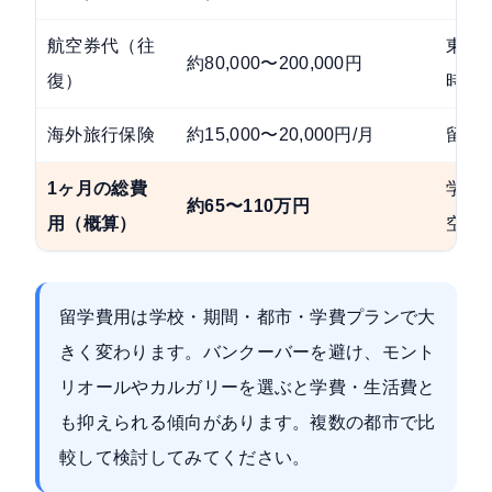
航空券代（往
東京
約80,000〜200,000円
復）
時期
海外旅行保険
約15,000〜20,000円/月
留学
1ヶ月の総費
学費
約65〜110万円
用（概算）
空券
留学費用は学校・期間・都市・学費プランで大
きく変わります。バンクーバーを避け、モント
リオールやカルガリーを選ぶと学費・生活費と
も抑えられる傾向があります。複数の都市で比
較して検討してみてください。