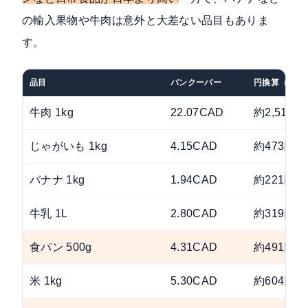
の輸入果物や牛肉は意外と大差ない品目もありま
す。
品目
バンクーバー
円換算（×11
牛肉 1kg
22.07CAD
約2,516円
じゃがいも 1kg
4.15CAD
約473円
バナナ 1kg
1.94CAD
約221円
牛乳 1L
2.80CAD
約319円
食パン 500g
4.31CAD
約491円
米 1kg
5.30CAD
約604円