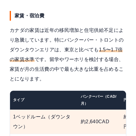
家賃・宿泊費
カナダの家賃は近年の移民増加と住宅供給不足によ
り急騰しています。特にバンクーバー・トロントの
ダウンタウンエリアは、東京と比べても
1.5〜1.7倍
の家賃水準
です。留学やワーホリを検討する場合、
家賃が月の生活費の中で最も大きな比重を占めるこ
とになります。
バンクーバー（CAD/
タイプ
円換算
月）
1ベッドルーム（ダウンタ
約300
約2,640CAD
ウン）
円