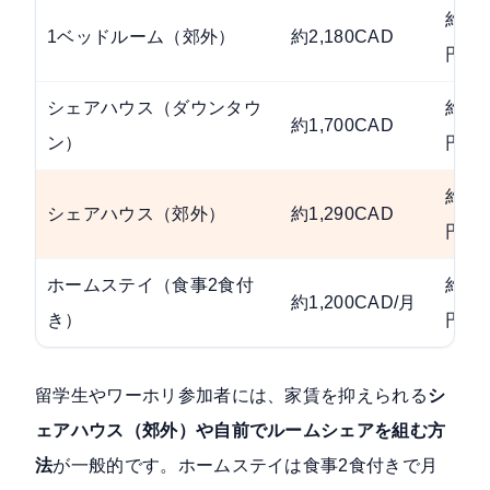
約248
1ベッドルーム（郊外）
約2,180CAD
円
シェアハウス（ダウンタウ
約193
約1,700CAD
ン）
円
約147
シェアハウス（郊外）
約1,290CAD
円
ホームステイ（食事2食付
約136
約1,200CAD/月
き）
円
留学生やワーホリ参加者には、家賃を抑えられる
シ
ェアハウス（郊外）や自前でルームシェアを組む方
法
が一般的です。ホームステイは食事2食付きで月