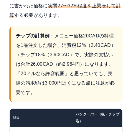
に書かれた価格に
実質27〜32%程度を上乗せして計
算
する必要があります。
チップの計算例
：メニュー価格20CADの料理
を1品注文した場合、消費税12%（2.40CAD）
＋チップ18%（3.60CAD）で、実際の支払い
は合計26.00CAD（約2,964円）になります。
「20ドルなら許容範囲」と思っていても、実
際の請求額は3,000円近くになる点に注意が必
要です。
バンクーバー（税・チップ
品目
円
込）