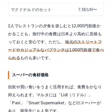
マクドナルドのセット
7.5EUR〜
約
2人でレストランの夕食を楽しむと12,000円前後か
かることも。旅行中の食費は日本より高めに見積も
っておくと安心です。ただし、
地元のストリートフ
ードやカジュアルなパブランチは1,000円前後で食べ
られる
ものも多いです。
スーパーの食材価格
自炊や買い食いをうまく活用すれば、食費をかなり
抑えられます。マルタには「Lidl（リドル）」
「Pavi」「Smart Supermarket」などのスーパーが
あり、留学生にも人気です。