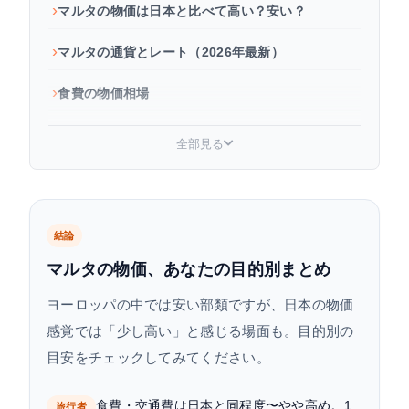
マルタの物価は日本と比べて高い？安い？
マルタの通貨とレート（2026年最新）
食費の物価相場
交通費の物価相場
全部見る
宿泊・家賃の物価相場
日用品・通信費・娯楽費の相場
結論
マルタ旅行・留学の生活費目安
マルタの物価、あなたの目的別まとめ
マルタ旅行の準備グッズ
ヨーロッパの中では安い部類ですが、日本の物価
感覚では「少し高い」と感じる場面も。目的別の
マルタで生活費を節約するコツ
目安をチェックしてみてください。
よくある質問
食費・交通費は日本と同程度〜やや高め。1
旅行者