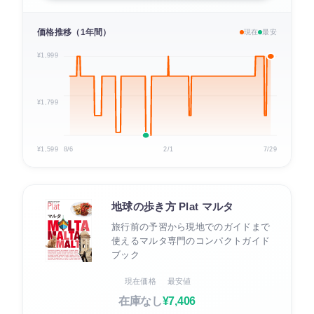
価格推移（1年間）
現在
最安
¥1,999
¥1,799
¥1,599
8/6
2/1
7/29
地球の歩き方 Plat マルタ
旅行前の予習から現地でのガイドまで
使えるマルタ専門のコンパクトガイド
ブック
現在価格
最安値
在庫なし
¥7,406