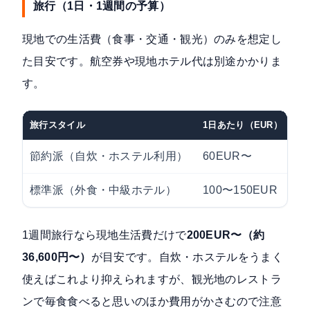
旅行（1日・1週間の予算）
現地での生活費（食事・交通・観光）のみを想定し
た目安です。航空券や現地ホテル代は別途かかりま
す。
旅行スタイル
1日あたり（EUR）
1
節約派（自炊・ホステル利用）
60EUR〜
約
標準派（外食・中級ホテル）
100〜150EUR
約
1週間旅行なら現地生活費だけで
200EUR〜（約
36,600円〜）
が目安です。自炊・ホステルをうまく
使えばこれより抑えられますが、観光地のレストラ
ンで毎食食べると思いのほか費用がかさむので注意