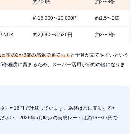
約700円
約3〜4倍
約15,000〜20,000円
約1.5〜2倍
0 NOK
約2,880〜3,520円
約2〜3倍
日本の2〜3倍の感覚で見ておく
と予算が立てやすいという
.5倍程度に留まるため、スーパー活用が節約の鍵になりま
ーネ）= 16円で計算しています。為替は常に変動するた
さい。2026年5月時点の実勢レートは約16〜17円で