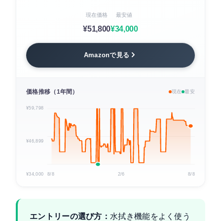
現在価格
最安値
¥51,800
¥34,000
Amazonで見る
価格推移（1年間）
現在
最安
¥59,798
¥46,899
¥34,000
8/8
2/6
8/8
エントリーの選び方：
水拭き機能をよく使う