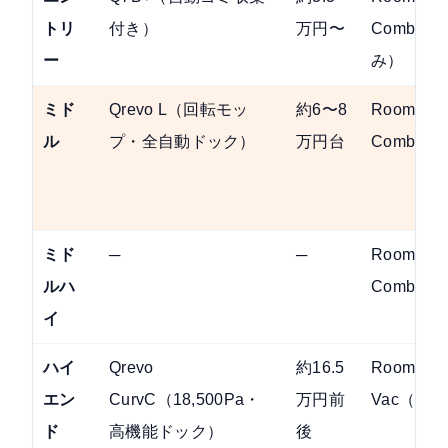
トリ
付き）
万円〜
Combo
ー
み）
ミド
Qrevo L（回転モッ
約6〜8
Roomba P
ル
プ・全自動ドック）
万円台
Combo
ミド
─
─
Roomba P
ルハ
Combo
イ
ハイ
Qrevo
約16.5
Roomba M
エン
CurvC（18,500Pa・
万円前
Vac（吸
ド
高機能ドック）
後