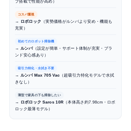
プ搭載で性能が高め）
コスパ重視
→
ロボロック
（実勢価格がルンバより安め・機能も
充実）
初めてのロボット掃除機
→
ルンバ
（設定が簡単・サポート体制が充実・ブラ
ンド安心感あり）
吸引力特化・水拭き不要
→
ルンバ Max 705 Vac
（超吸引力特化モデルで水拭
きなし）
薄型で家具の下も掃除したい
→
ロボロック Saros 10R
（本体高さ約7.98cm・ロボ
ロック最薄モデル）