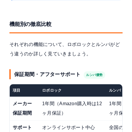
機能別の徹底比較
それぞれの機能について、ロボロックとルンバがど
う違うのか詳しく見ていきましょう。
保証期間・アフターサポート
ルンバ優勢
項目
ロボロック
ルンバ（iRo
メーカー
1年間（Amazon購入時は12
1年間（Am
保証期間
ヶ月保証）
ヶ月保証
サポート
オンラインサポート中心
全国の家電