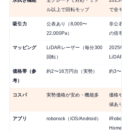
水拭き機能
全グレードで対応・ミド
2025年
ル以上で回転モップ
で全モデ
吸引力
公表あり（8,000〜
非公表（60
22,000Pa）
の倍率表
マッピング
LiDARレーザー（毎分300
2025年
回転）
LiDAR対
価格帯（参
約2〜16万円台（実勢）
約3〜15
考）
コスパ
実勢価格が安め・機能多
価格やや
値あり
アプリ
roborock（iOS/Android）
iRobot
Home（iO