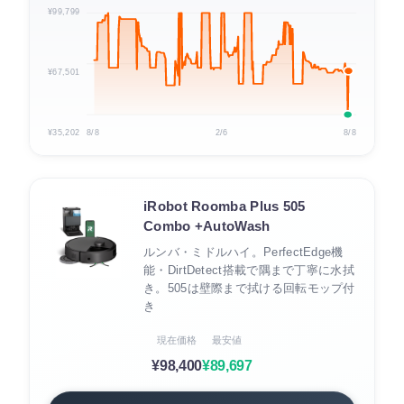
¥99,799
¥67,501
¥35,202
8/8
2/6
8/8
iRobot Roomba Plus 505
Combo +AutoWash
ルンバ・ミドルハイ。PerfectEdge機
能・DirtDetect搭載で隅まで丁寧に水拭
き。505は壁際まで拭ける回転モップ付
き
現在価格
最安値
¥98,400
¥89,697