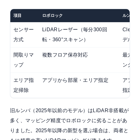
項目
ロボロック
ルンバ（
センサー
LiDARレーザー（毎分300回
Clear
方式
転・360°スキャン）
デル搭
間取りマ
複数フロア保存対応
最大3
ップ
ング約
エリア指
アプリから部屋・エリア指定
アプリ
定掃除
指定
旧ルンバ（2025年以前のモデル）はLiDAR非搭載が
多く、マッピング精度でロボロックに劣ることがあ
りました。2025年以降の新型を選ぶ場合は、両者と