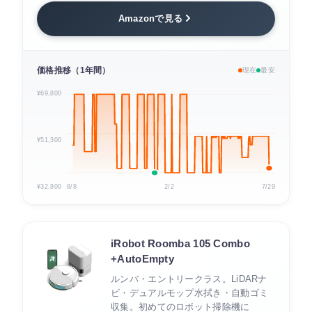
Amazonで見る
価格推移（1年間）
現在
最安
¥69,800
¥51,300
¥32,800
8/8
2/2
7/29
iRobot Roomba 105 Combo
+AutoEmpty
ルンバ・エントリークラス。LiDARナ
ビ・デュアルモップ水拭き・自動ゴミ
収集。初めてのロボット掃除機に