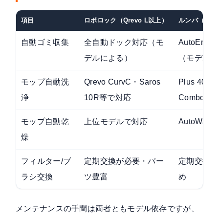
項目
ロボロック（Qrevo L以上）
ルンバ（105 
自動ゴミ収集
全自動ドック対応（モ
AutoEmpt
デルによる）
（モデルに
モップ自動洗
Qrevo CurvC・Saros
Plus 405/5
浄
10R等で対応
Combo（A
モップ自動乾
上位モデルで対応
AutoWa
燥
フィルター/ブ
定期交換が必要・パー
定期交換が
ラシ交換
ツ豊富
め
メンテナンスの手間は両者ともモデル依存ですが、