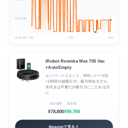
¥214,000
¥158,200
8/8
2/6
8/8
iRobot Roomba Max 705 Vac
+AutoEmpty
ルンバ・ハイエンド。600シリーズ比
+180倍の超吸引力・吸引特化モデル。
水拭きは不要だが吸引力にこだわる方
に
現在価格
最安値
¥78,800
¥59,798
Amazonで見る