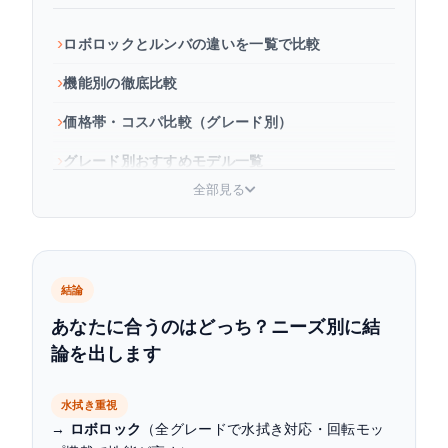
ロボロックとルンバの違いを一覧で比較
機能別の徹底比較
価格帯・コスパ比較（グレード別）
グレード別おすすめモデル一覧
全部見る
口コミ・評判の比較
こんな人にはロボロック、こんな人にはルンバ
ロボロック・ルンバをお得に購入する方法
結論
まとめ：ロボロックとルンバの違いを徹底比較
あなたに合うのはどっち？ニーズ別に結
論を出します
よくある質問
水拭き重視
→
ロボロック
（全グレードで水拭き対応・回転モッ