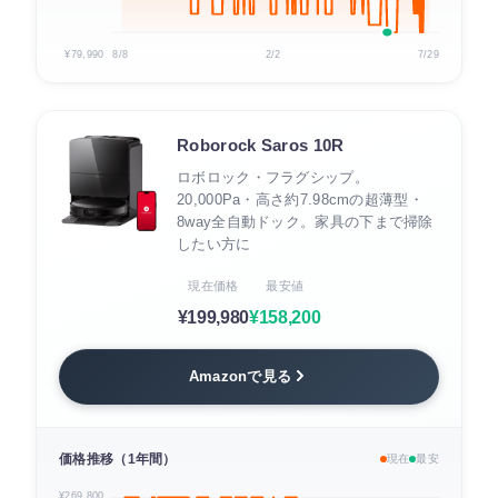
¥79,990
8/8
2/2
7/29
Roborock Saros 10R
ロボロック・フラグシップ。
20,000Pa・高さ約7.98cmの超薄型・
8way全自動ドック。家具の下まで掃除
したい方に
現在価格
最安値
¥199,980
¥158,200
Amazonで見る
価格推移（1年間）
現在
最安
¥269,800