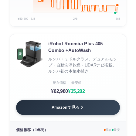
¥59,800
8/8
2/6
8/8
iRobot Roomba Plus 405
Combo +AutoWash
ルンバ・ミドルクラス。デュアルモッ
プ・自動洗浄乾燥・LiDARナビ搭載。
ルンバ初の本格水拭き
現在価格
最安値
¥62,980
¥35,202
Amazonで見る
価格推移（1年間）
現在
最安