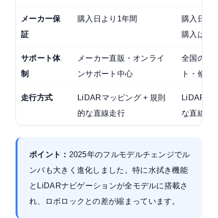
メーカー保
購入日より1年間
購入日より
証
購入は12
サポート体
メーカー直販・オンライ
全国の家
制
ンサポート中心
ト・修理
走行方式
LiDARマッピング + 規則
LiDARマ
的な直線走行
な直線走
ポイント：
2025年のフルモデルチェンジでル
ンバも大きく進化しました。特に水拭き機能
とLiDARナビゲーションが全モデルに搭載さ
れ、ロボロックとの差が縮まっています。