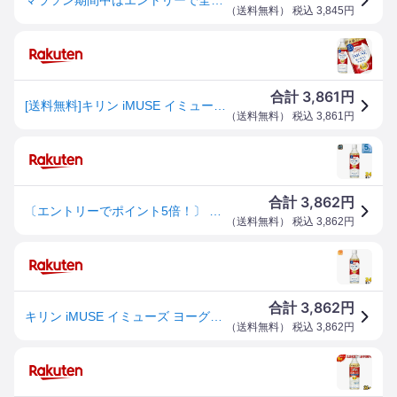
（
送料無料
） 税込
3,845
円
3,861
合計
円
[送料無料]キリン iMUSE イミューズ ヨーグルトテイスト プラズマ乳酸菌 500mlPET×24本［機能性表示食品］【3〜4営業日以内に出荷】IMUSE 乳酸菌 水分補給 乳酸菌飲料 まとめ買い 免疫ケア
（
送料無料
） 税込
3,861
円
3,862
合計
円
〔エントリーでポイント5倍！〕 キリン iMUSE イミューズ ヨーグルトテイスト プラズマ乳酸菌 500ml ペットボトル 24本入 免疫ケア 機能性表示食品 甘さすっきり
（
送料無料
） 税込
3,862
円
3,862
合計
円
キリン iMUSE イミューズ ヨーグルトテイスト プラズマ乳酸菌 500ml ペットボトル 24本入 免疫ケア 機能性表示食品 甘さすっきり
（
送料無料
） 税込
3,862
円