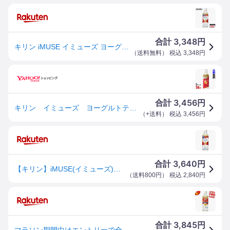
3,348
合計
円
キリン iMUSE イミューズ ヨーグルトテイスト プラズマ乳酸菌配合 500ml×24本(1ケース)【機能性表示食品】
（
送料無料
） 税込
3,348
円
3,456
合計
円
キリン イミューズ ヨーグルトテイスト ペットボトル 500ml キリンビバレッジ （1ケース／24本）-000008
（
+送料
） 税込
3,456
円
3,640
合計
円
【キリン】iMUSE(イミューズ) ヨーグルトテイスト 500ml×24本【機能性表示食品】
（
送料800円
） 税込
2,840
円
3,845
合計
円
マラソン期間中はエントリーで全品ポイント5倍!【送料無料】 キリン iMUSE ヨーグルトテイスト 機能性表示食品 500mlペットボトル 24本入 プラズマ乳酸菌使用 イミューズ ※北海道800円・東北400円の別途送料加算 kirin2023cp kirin5