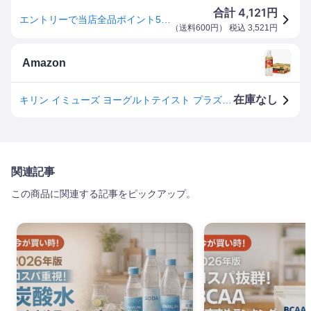
4,121
合計
円
エントリーで当店全品ポイント5倍★キリン iMUSE ヨーグルトテイスト 機能性表示食品 500mlペットボトル 24本入 プラズマ乳酸菌使用 イミューズ 免疫ケア kirin5
（
送料600円
） 税込
3,521
円
Amazon
在庫なし
キリン イミューズ ヨーグルトテイスト プラズマ乳酸菌 500ml PET ×24本 機能性表示食品
関連記事
この商品に関連する記事をピックアップ。