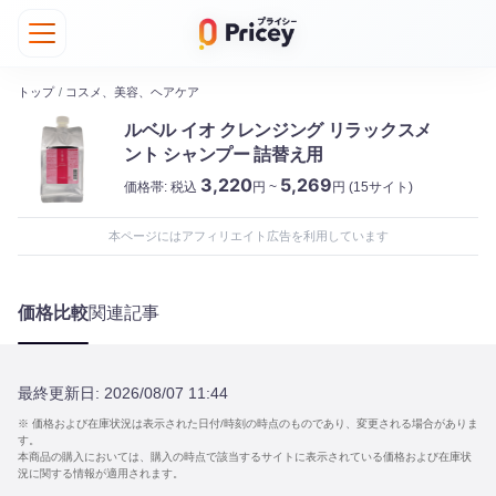
トップ
/
コスメ、美容、ヘアケア
ルベル イオ クレンジング リラックスメ
ント シャンプー 詰替え用
3,220
5,269
価格帯:
税込
円 ~
円
(15サイト)
本ページにはアフィリエイト広告を利用しています
価格比較
関連記事
最終更新日:
2026/08/07 11:44
※ 価格および在庫状況は表示された日付/時刻の時点のものであり、変更される場合がありま
す。
本商品の購入においては、購入の時点で該当するサイトに表示されている価格および在庫状
況に関する情報が適用されます。