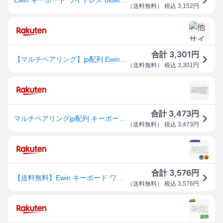
（
送料無料
） 税込
3,152
円
3,301
合計
円
【マルチペアリング】jp配列 Ewin キーボード ワイヤレス bluetooth 小型 静音 超薄型 軽量 スリム コンパクト us配列 日本
（
送料無料
） 税込
3,301
円
3,473
合計
円
マルチペアリングjp配列 キーボード ワイヤレス bluetooth 小型 静音 超薄型 軽量 スリム コンパクト us配列 日本語 かな入力
（
送料無料
） 税込
3,473
円
3,576
合計
円
【送料無料】Ewin キーボード ワイヤレス bluetooth JIS基準日本語配列 かな入力 Mac iOS Android Windows など対応 マルチデバイス接続可能 小型 静音 薄型 軽量 コンパクト PC ノートパソコン スマホ タブレット (ホワイト)
（
送料無料
） 税込
3,576
円