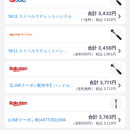
3,432
合計
円
SK11 スイベルラチェットハンドル SRH3FRS 作業工具 ソケット ハンドル
（
+送料
） 税込
3,432
円
3,456
合計
円
SK11 スイベルラチェットハンドル SRH3FRS
（
送料495円
） 税込
2,961
円
3,711
合計
円
【LINEクーポン配布中】ハンドル スイベルラチェットハンドル SRH3FRS SK11 [4977292239448] 藤原産業 メーカー直送
（
送料無料
） 税込
3,711
円
3,763
合計
円
(LINEクーポン有)4977292239448 スイベルラチェットハンドル 藤原産業 ソケット 作業工具 差込角
（
送料650円
） 税込
3,113
円