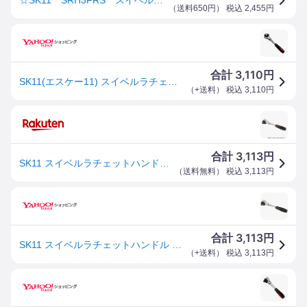
（
送料650円
） 税込
2,455
円
3,110
合計
円
SK11(エスケー11) スイベルラチェットハンドル 差込角 9.5mm 3/8インチ SRH3FRS 72山ギア 全長150mm 4977292239448
（
+送料
） 税込
3,110
円
3,113
合計
円
SK11 スイベルラチェットハンドル SRH3FRS 4977292239448 [ソケット アクセサリー]
（
送料無料
） 税込
3,113
円
3,113
合計
円
SK11 スイベルラチェットハンドル SRH3FRS 4977292239448 [ソケット アクセサリー]
（
+送料
） 税込
3,113
円