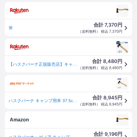
7,370
合計
円
斧
（
送料無料
） 税込
7,370
円
8,480
合計
円
【ハスクバーナ正規販売店】キャンプ用斧 38cm Husqvarna 手斧 キャンプ斧 薪ストーブ【在庫限り特価品】
（
送料無料
） 税込
8,480
円
8,945
合計
円
ハスクバーナ キャンプ用斧 37.5cm 手製鍛造 カバー付き H576926301
（
送料無料
） 税込
8,945
円
Amazon
9,196
合計
円
ハスクバーナ・ゼノア キャンプ用斧 スウェーデン製 576926301 カバー付き 長さ38cm