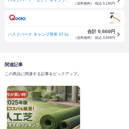
（
送料無料
） 税込
9,196
円
9,669
合計
円
ハスクバーナ キャンプ用斧 37.5cm 手製鍛造 カバー付き H576926301
（
送料無料
） 税込
9,669
円
関連記事
この商品に関連する記事をピックアップ。