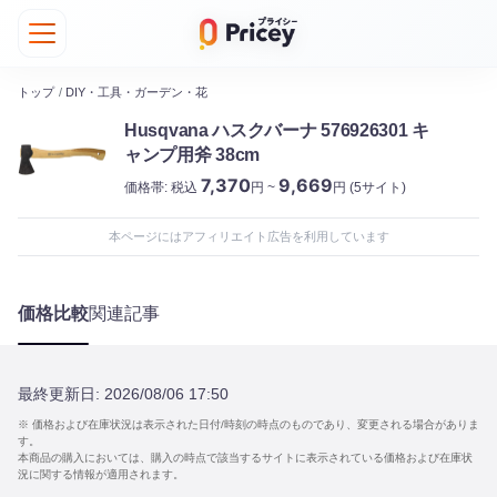
トップ
/
DIY・工具・ガーデン・花
Husqvana ハスクバーナ 576926301 キ
ャンプ用斧 38cm
7,370
9,669
価格帯:
税込
円 ~
円
(5サイト)
本ページにはアフィリエイト広告を利用しています
価格比較
関連記事
最終更新日:
2026/08/06 17:50
※ 価格および在庫状況は表示された日付/時刻の時点のものであり、変更される場合がありま
す。
本商品の購入においては、購入の時点で該当するサイトに表示されている価格および在庫状
況に関する情報が適用されます。