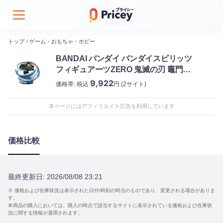
トップ
/
ゲーム・おもちゃ・ホビー
BANDAI バンダイ バンダイスピリッツ
フィギュアーツZERO 鬼滅の刃 竈門炭
治郎 -水の呼吸
9,922
価格帯:
税込
円
(2サイト)
本ページにはアフィリエイト広告を利用しています
価格比較
最終更新日:
2026/08/08 23:21
※ 価格および在庫状況は表示された日付/時刻の時点のものであり、変更される場合がありま
す。
本商品の購入においては、購入の時点で該当するサイトに表示されている価格および在庫状
況に関する情報が適用されます。