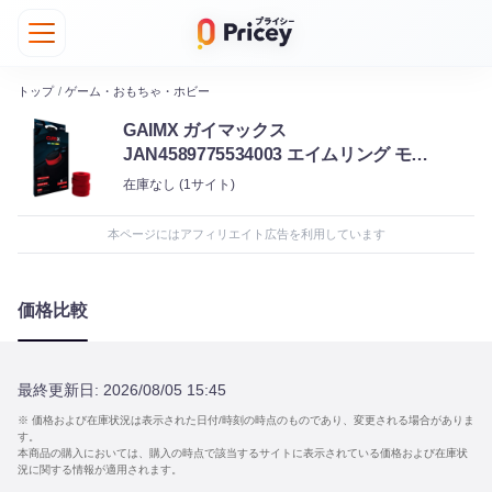
トップ
/
ゲーム・おもちゃ・ホビー
GAIMX ガイマックス
JAN4589775534003 エイムリング モー
ションコントロール 130 PS5 PS4
在庫なし
(1サイト)
switch Proコントローラー xbox one
Series X​ SCUF Evil astro C40対応
本ページにはアフィリエイト広告を利用しています
価格比較
最終更新日:
2026/08/05 15:45
※ 価格および在庫状況は表示された日付/時刻の時点のものであり、変更される場合がありま
す。
本商品の購入においては、購入の時点で該当するサイトに表示されている価格および在庫状
況に関する情報が適用されます。