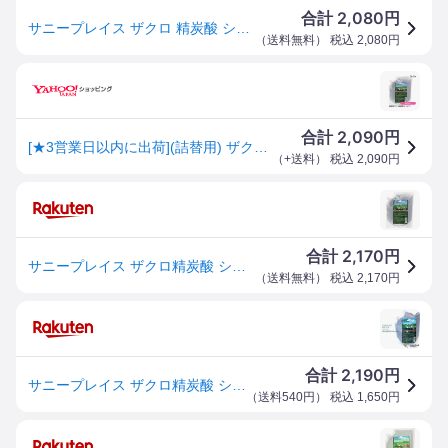
2,080
合計
円
サニープレイス ザクロ 精炭酸 シャンプー 800ml レフィル
（
送料無料
） 税込
2,080
円
2,090
合計
円
[★3営業日以内に出荷](詰替用) ザクロ精炭酸 シャンプー 800mL (国内正規品)
（
+送料
） 税込
2,090
円
2,170
合計
円
サニープレイス ザクロ精炭酸 シャンプー 800ml 詰め替え用 レフィル 自然派 ザクロー精炭酸
（
送料無料
） 税込
2,170
円
2,190
合計
円
サニープレイス ザクロ精炭酸 シャンプー 800mL レフィル（詰め替用）
（
送料540円
） 税込
1,650
円