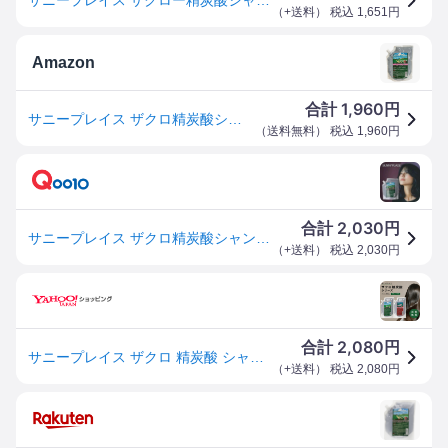
（
+送料
） 税込
1,651
円
Amazon
1,960
合計
円
サニープレイス ザクロ精炭酸シャンプー 800ml レフィル
（
送料無料
） 税込
1,960
円
2,030
合計
円
サニープレイス ザクロ精炭酸シャンプー 800ml 詰め替え用 レフィル
（
+送料
） 税込
2,030
円
2,080
合計
円
サニープレイス ザクロ 精炭酸 シャンプー 800ml or トリートメント 800g 髪の毛 ヘアケア
（
+送料
） 税込
2,080
円