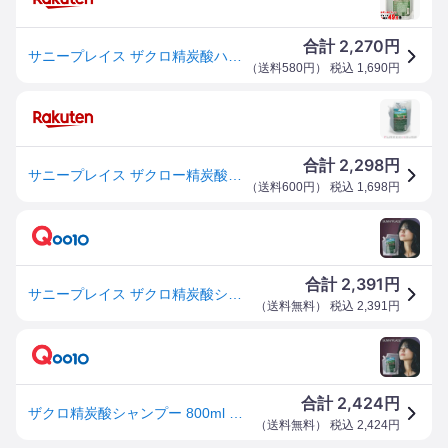
2,270
合計
円
サニープレイス ザクロ精炭酸ハイグレード自然派シャンプー詰替 800ml【レフィル/詰め替え】【SBT】 (6007454)【cmp30】
（
送料580円
） 税込
1,690
円
2,298
合計
円
サニープレイス ザクロー精炭酸シャンプー (詰め替え用) 800ml
（
送料600円
） 税込
1,698
円
2,391
合計
円
サニープレイス ザクロ精炭酸シャンプー レフィル 詰替え 800ml SUNNYPLACE
（
送料無料
） 税込
2,391
円
2,424
合計
円
ザクロ精炭酸シャンプー 800ml 詰替用 頭皮ケアシャンプー
（
送料無料
） 税込
2,424
円