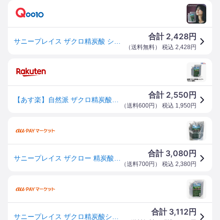
2,428
合計
円
サニープレイス ザクロ精炭酸 シャンプー 800ml 詰め替え用 レフィル 自然派 ザクロー精炭酸
（
送料無料
） 税込
2,428
円
2,550
合計
円
【あす楽】自然派 ザクロ精炭酸シャンプー800ml 詰替え｜サニープレイス お試し ザクロシャンプー 炭酸シャンプー 白髪 抜け毛 フケ メンズ レディース 詰め替え 詰替 頭皮 トリートメント プレゼント ギフト ザクロ ざくろ ヘアケア ザクロ精炭酸 シャンプー サロン
（
送料600円
） 税込
1,950
円
3,080
合計
円
サニープレイス ザクロー 精炭酸 シャンプー / 800mLリフィル 【 シャンプー スキャルプケア 】
（
送料700円
） 税込
2,380
円
3,112
合計
円
サニープレイス ザクロ精炭酸シャンプー 800ml詰替用 絵画デザイン