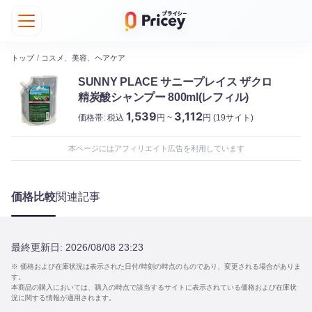
トップ
/
コスメ、美容、ヘアケア
SUNNY PLACE サニープレイス ザクロ
精炭酸シャンプー 800ml(レフィル)
1,539
3,112
価格帯:
税込
円 ~
円
(19サイト)
本ページにはアフィリエイト広告を利用しています
価格比較
関連記事
最終更新日:
2026/08/08 23:23
※ 価格および在庫状況は表示された日付/時刻の時点のものであり、変更される場合がありま
す。
本商品の購入においては、購入の時点で該当するサイトに表示されている価格および在庫状
況に関する情報が適用されます。