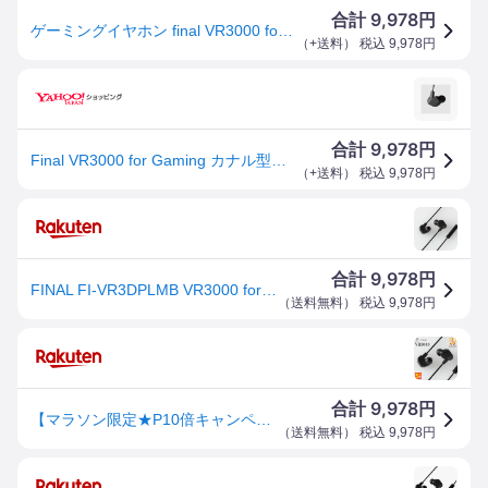
9,978
合計
円
ゲーミングイヤホン final VR3000 for Gaming (FI-VR3DPLMB) ファイナル 有線 イヤホン マイク付き 通話
（
+送料
） 税込
9,978
円
9,978
合計
円
Final VR3000 for Gaming カナル型イヤホン 6mmφダイナミックドライバーユニット「f-Core DU」搭載 FI-VR3DPLMB 返品種別A
（
+送料
） 税込
9,978
円
9,978
合計
円
FINAL FI-VR3DPLMB VR3000 for Gaming VR ゲーミング ASMR 専用イヤホン カナル型
（
送料無料
） 税込
9,978
円
9,978
合計
円
【マラソン限定★P10倍キャンペーン！(要エントリー)】final VR3000 for Gaming ファイナル ゲーミングイヤホン 有線イヤホン ゲーム switch PS4 PS5 Xbox PC FPS 通話 マイク付き バイノーラル ASMR 立体音響 送料無料 国内正規品 【グループA】
（
送料無料
） 税込
9,978
円