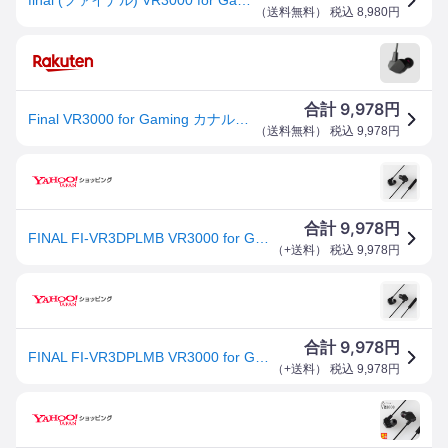
（
送料無料
） 税込
8,980
円
9,978
合計
円
Final VR3000 for Gaming カナル型イヤホン 6mmφダイナミックドライバーユニット「f-Core DU」搭載 マイク付きコントローラー、イヤーフック、専用ポーチ、オリジナルイヤーピース5サイズ付属 FI-VR3DPLMB バイノーラル ゲーム VR
（
送料無料
） 税込
9,978
円
9,978
合計
円
FINAL FI-VR3DPLMB VR3000 for Gaming VR ゲーミング ASMR 専用イヤホン カナル型
（
+送料
） 税込
9,978
円
9,978
合計
円
FINAL FI-VR3DPLMB VR3000 for Gaming VR ゲーミング ASMR 専用イヤホン カナル型
（
+送料
） 税込
9,978
円