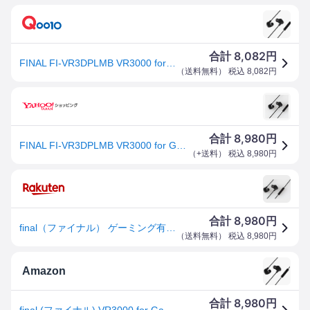
8,082
合計
円
FINAL FI-VR3DPLMB VR3000 for Gaming VR ゲーミング ASMR 専用イヤホン カナル型
（
送料無料
） 税込
8,082
円
8,980
合計
円
FINAL FI-VR3DPLMB VR3000 for Gaming VR ゲーミング ASMR 専用イヤホン カナル型
（
+送料
） 税込
8,980
円
8,980
合計
円
final（ファイナル） ゲーミング有線イヤホン FI-VR3DPLMB
（
送料無料
） 税込
8,980
円
Amazon
8,980
合計
円
final (ファイナル) VR3000 for Gaming Matte Black・有線ゲーミング イヤホン・バイノーラル3Dサラウンド・マイク付き 【ゲーム/VR/バイノーラル/ASMR / 360オーディー推奨】3.5mmプラグ