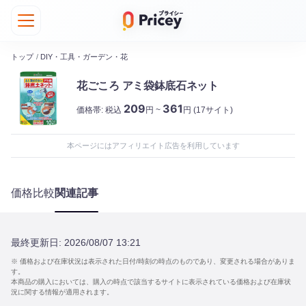
トップ
/
DIY・工具・ガーデン・花
花ごころ アミ袋鉢底石ネット
209
361
価格帯:
税込
円 ~
円
(17サイト)
本ページにはアフィリエイト広告を利用しています
価格比較
関連記事
最終更新日:
2026/08/07 13:21
※ 価格および在庫状況は表示された日付/時刻の時点のものであり、変更される場合がありま
す。
本商品の購入においては、購入の時点で該当するサイトに表示されている価格および在庫状
況に関する情報が適用されます。