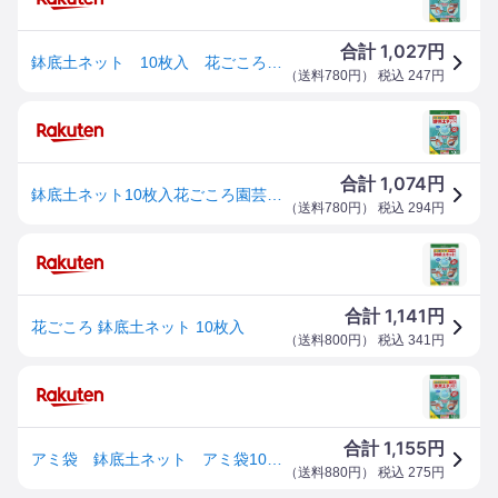
1,027
合計
円
鉢底土ネット 10枚入 花ごころ 園芸用品・ガーデニング用品
（
送料780円
） 税込
247
円
1,074
合計
円
鉢底土ネット10枚入花ごころ園芸用品・ガーデニング用品
（
送料780円
） 税込
294
円
1,141
合計
円
花ごころ 鉢底土ネット 10枚入
（
送料800円
） 税込
341
円
1,155
合計
円
アミ袋 鉢底土ネット アミ袋10枚入
（
送料880円
） 税込
275
円