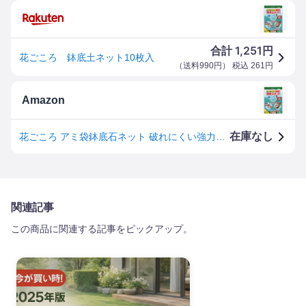
1,251
合計
円
花ごころ 鉢底土ネット10枚入
（
送料990円
） 税込
261
円
Amazon
在庫なし
花ごころ アミ袋鉢底石ネット 破れにくい強力網ネット 10枚入
関連記事
この商品に関連する記事をピックアップ。