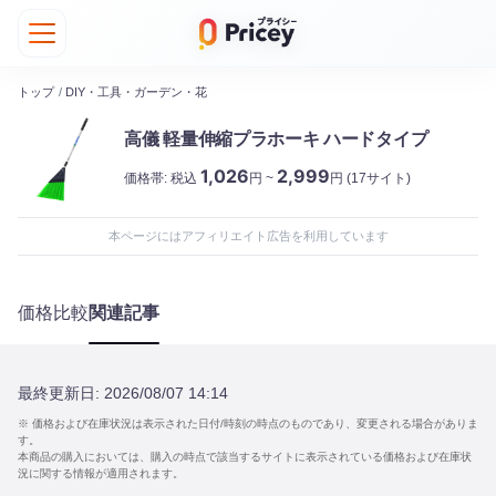
トップ
/
DIY・工具・ガーデン・花
高儀 軽量伸縮プラホーキ ハードタイプ
1,026
2,999
価格帯:
税込
円 ~
円
(17サイト)
本ページにはアフィリエイト広告を利用しています
価格比較
関連記事
最終更新日:
2026/08/07 14:14
※ 価格および在庫状況は表示された日付/時刻の時点のものであり、変更される場合がありま
す。
本商品の購入においては、購入の時点で該当するサイトに表示されている価格および在庫状
況に関する情報が適用されます。