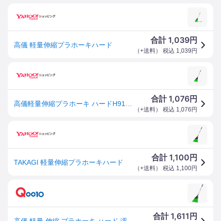
1,039
合計
円
高儀 軽量伸縮プラホーキハード
（
+送料
） 税込
1,039
円
1,076
合計
円
高儀軽量伸縮プラホーキ ハードH910×W260×D20(mm)
（
+送料
） 税込
1,076
円
1,100
合計
円
TAKAGI 軽量伸縮プラホーキハード
（
+送料
） 税込
1,100
円
1,611
合計
円
高儀 軽量 伸縮 プラホーキ ハード 濡れ落ち葉 石ころドロの清掃 園芸 農具 ほうき 箒 プラ アルミ柄 清掃 掃除 掃き掃除 TAKAGI