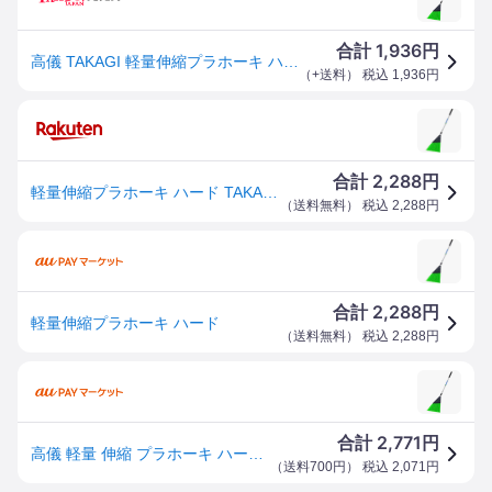
1,936
合計
円
高儀 TAKAGI 軽量伸縮プラホーキ ハード
（
+送料
） 税込
1,936
円
2,288
合計
円
軽量伸縮プラホーキ ハード TAKAGI 4907052743687 軽量 伸縮 プラホーキ アルミ柄 長さ変更 清掃 毛幅 手軽に使える 軽量コンパクト 丈夫 使いやすい 屋外清掃 汚れ対策 コンパクト収納 軽量設計 多機能 エコフレンドリー 便利グッズ ガーデニング用具
（
送料無料
） 税込
2,288
円
2,288
合計
円
軽量伸縮プラホーキ ハード
（
送料無料
） 税込
2,288
円
2,771
合計
円
高儀 軽量 伸縮 プラホーキ ハード 濡れ落ち葉 石ころドロの清掃 園芸 農具 ほうき 箒 プラ アルミ柄 清掃 掃除 掃き掃除
（
送料700円
） 税込
2,071
円