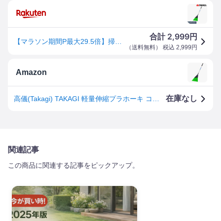
2,999
合計
円
【マラソン期間P最大29.5倍】掃除 箒 ほうき 高儀 軽量伸縮プラホーキ ハード
（
送料無料
） 税込
2,999
円
Amazon
在庫なし
高儀(Takagi) TAKAGI 軽量伸縮プラホーキ コシが強い ハードタイプ 毛幅約26cm アルミ柄 濡れ落ち葉 石ころ 泥 清掃 掃除 日本製 たかぎ
関連記事
この商品に関連する記事をピックアップ。