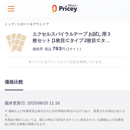
トップ
/
スポーツ＆アウトドア
エクセルスパイラルテープ お試し用 3
枚セット [1枚目:Cタイプ 2枚目:Cタイ
プ 3枚目:Cタイプ] / 【スパイラルの田
793
価格帯:
税込
円
(1サイト)
中】
本ページにはアフィリエイト広告を利用しています
価格比較
最終更新日:
2025/08/25 11:16
※ 価格および在庫状況は表示された日付/時刻の時点のものであり、変更される場合がありま
す。
本商品の購入においては、購入の時点で該当するサイトに表示されている価格および在庫状
況に関する情報が適用されます。