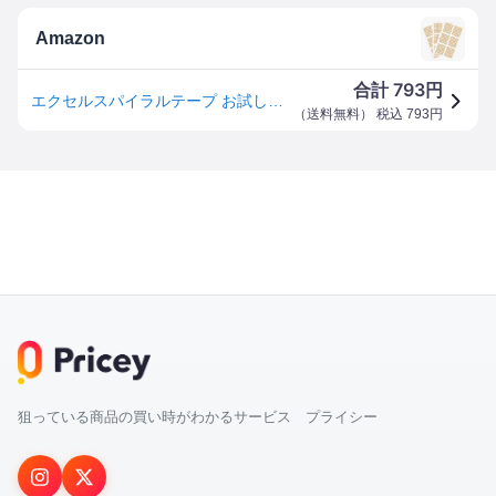
Amazon
793
合計
円
エクセルスパイラルテープ お試し用 3枚セット [1枚目:Cタイプ 2枚目:Cタイプ 3枚目:Cタイプ] / 【スパイラルの田中】
（
送料無料
） 税込
793
円
狙っている商品の買い時がわかるサービス プライシー