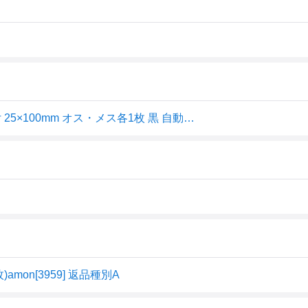
エーモン(amon) 面ファスナーテープ シボ面対応 粘着剤付 25×100mm オス・メス各1枚 黒 自動車用 内装プラスチックによく着く 3
mon[3959] 返品種別A