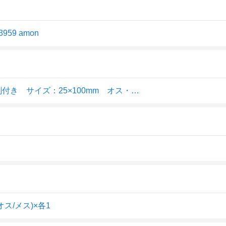
9 amon
エーモン工業｜amon 3959 面ファスナーテープ 粘着剤付き サイズ：25×100mm オス・メス各1枚 黒色 3959
ス/メス)×各1