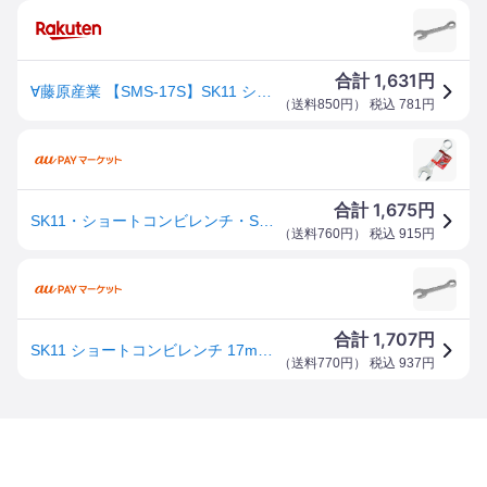
1,631
合計
円
∀藤原産業 【SMS-17S】SK11 ショートコンビレンチ (4977292263856)
（
送料850円
） 税込
781
円
1,675
合計
円
SK11・ショートコンビレンチ・SMS−17S 【北海道・沖縄・離島配送不可】
（
送料760円
） 税込
915
円
1,707
合計
円
SK11 ショートコンビレンチ 17mm SMS-17S(1本)[工具]
（
送料770円
） 税込
937
円