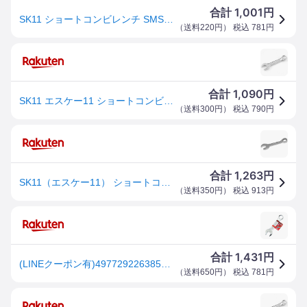
1,001
合計
円
SK11 ショートコンビレンチ SMS-17S
（
送料220円
） 税込
781
円
1,090
合計
円
SK11 エスケー11 ショートコンビレンチ ミリ（コンビネーションレンチ） コンビネーションレンチ ハンドツール
（
送料300円
） 税込
790
円
1,263
合計
円
SK11（エスケー11） ショートコンビレンチ 4977292263856
（
送料350円
） 税込
913
円
1,431
合計
円
(LINEクーポン有)4977292263856 ショートコンビレンチ 4977292263856 藤原産業 片目片口スパナ EVALUE
（
送料650円
） 税込
781
円