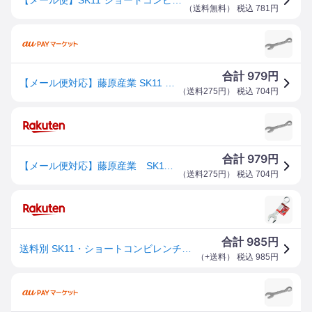
（
送料無料
） 税込
781
円
979
合計
円
【メール便対応】藤原産業 SK11 ショートコンビレンチ SMS-17S 【品番:4977292263856】
（
送料275円
） 税込
704
円
979
合計
円
【メール便対応】藤原産業 SK11 ショートコンビレンチ SMS-17S 【品番：4977292263856】
（
送料275円
） 税込
704
円
985
合計
円
送料別 SK11・ショートコンビレンチ・SMS-17S 【10P24Oct15】【RCP】
（
+送料
） 税込
985
円