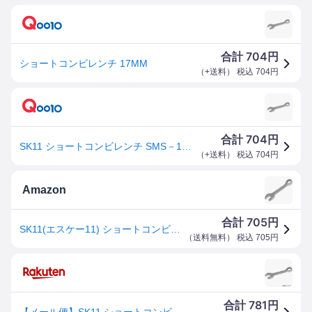
704
合計
円
ショートコンビレンチ 17MM
（
+送料
） 税込
704
円
704
合計
円
SK11 ショートコンビレンチ SMS－17S 作業工具 スパナ 片目片口スパナ
（
+送料
） 税込
704
円
Amazon
705
合計
円
SK11(エスケー11) ショートコンビレンチ 17mm SMS-17S
（
送料無料
） 税込
705
円
781
合計
円
【メール便】SK11 ショートコンビレンチ SMS-17S (17mm 15° オフセットタイプ) 4977292263856 [スパナ 片目片口スパナ]