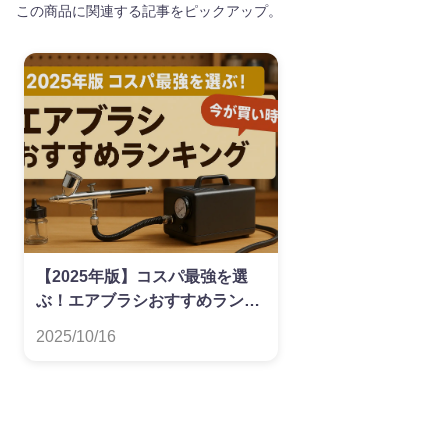
この商品に関連する記事をピックアップ。
【2025年版】コスパ最強を選
ぶ！エアブラシおすすめランキ
ング
2025/10/16