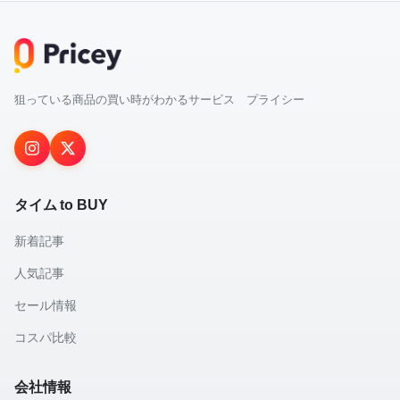
狙っている商品の買い時がわかるサービス プライシー
タイム to BUY
新着記事
人気記事
セール情報
コスパ比較
会社情報