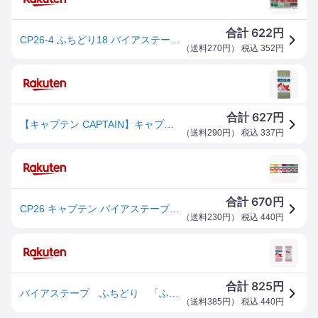
622
合計
円
CP26-4 ふちどり18 バイアステープふちどりタイプ 18mm巾×3m ベージュ系 茶系 緑系 13色/全46色 【CAPTAIN88】キャプテン 日本製 国産 手芸 無地
（
送料270円
） 税込
352
円
627
合計
円
【キャプテン CAPTAIN】キャプテン ふちどり 18バイアステープ 18mm巾×3m巻 1本 595 CP26 595
（
送料290円
） 税込
337
円
670
合計
円
CP26 キャプテン バイアステープふちどり18 C/#577〜595
（
送料230円
） 税込
440
円
825
合計
円
バイアステープ ふちどり 「ふちどり18」 巾18mm×3m CAPTAIN88 CP26 page3【全46色】
（
送料385円
） 税込
440
円