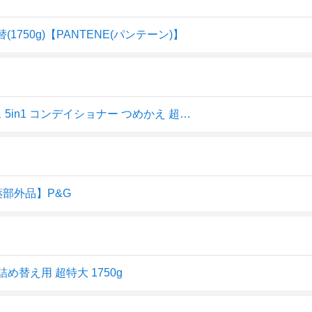
1750g)【PANTENE(パンテーン)】
【1点限り！令和お試し価格】P&G h&s エイチアンドエス 5in1 コンデイショナー つめかえ 超特大サイズ 1750g
医薬部外品】P&G
め替え用 超特大 1750g