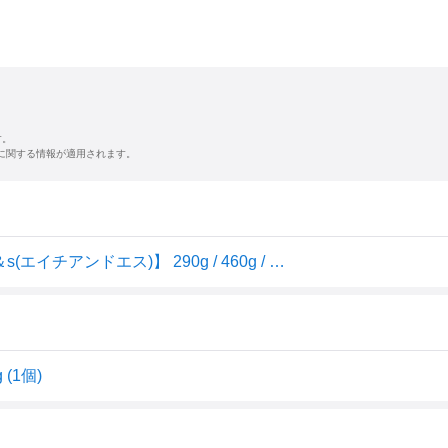
す。
に関する情報が適用されます。
h＆s(エイチアンドエス) 5in1 コンディショナー 詰替 【h＆s(エイチアンドエス)】 290g / 460g / 850g / 1750g / 1750g*6個
(1個)