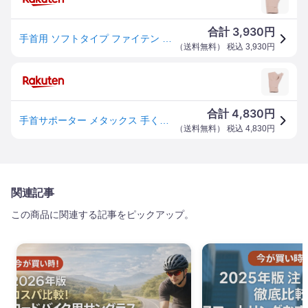
3,930
合計
円
手首用 ソフトタイプ ファイテン メンズ レディース ファイテンサポーター メタックス サポーター 1枚入 左右兼用 ベージュ 送料無料 phiten AP244003 AP244004 AP244005
（
送料無料
） 税込
3,930
円
4,830
合計
円
手首サポーター メタックス 手くび用 ハード/ミドル/ソフトタイプ 腱鞘炎 ドケルバン 強力固定〜日常予防まで選べる固定力 着脱式補助ステー ダブルベルト 超薄型肌色 男女兼用 左右兼用 S
（
送料無料
） 税込
4,830
円
関連記事
この商品に関連する記事をピックアップ。