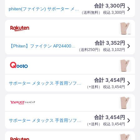
3,300
合計
円
phiten(ファイテン) サポーター メタックス 手首用 ソフトタイプ L
（
送料無料
） 税込
3,300
円
3,352
合計
円
【Phiten】ファイテン AP244005 ファイテンサポーター メタックス手首用ソフトタイプ[ボディケア/サポーター/手首用サポーター/手首の負担軽減/目立ちにくい肌色/超薄型素材/日常生活/左右兼用/ユニセックス]【RCP】
（
送料250円
） 税込
3,102
円
3,454
合計
円
サポーター メタックス 手首用ソフトタイプ ベージュ L AP244005
（
+送料
） 税込
3,454
円
3,454
合計
円
サポーター メタックス 手首用ソフトタイプ ベージュ L AP244005 phiten
（
+送料
） 税込
3,454
円