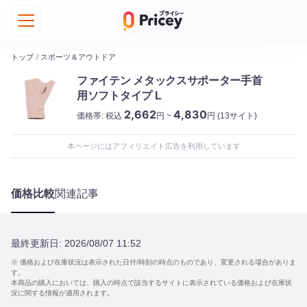
トップ
/
スポーツ＆アウトドア
ファイテン メタックスサポーター手首
用ソフトタイプ L
2,662
4,830
価格帯:
税込
円 ~
円
(13サイト)
本ページにはアフィリエイト広告を利用しています
価格比較
関連記事
最終更新日:
2026/08/07 11:52
※ 価格および在庫状況は表示された日付/時刻の時点のものであり、変更される場合がありま
す。
本商品の購入においては、購入の時点で該当するサイトに表示されている価格および在庫状
況に関する情報が適用されます。