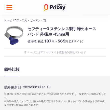
トップ
/
DIY・工具・ガーデン・花
セフティー3 ステンレス製手締めホース
バンド 外径30~45mm用
187
565
価格帯:
税込
円 ~
円
(17サイト)
本ページにはアフィリエイト広告を利用しています
価格比較
最終更新日:
2026/08/08 14:19
※ 価格および在庫状況は表示された日付/時刻の時点のものであり、変更される場合がありま
す。
本商品の購入においては、購入の時点で該当するサイトに表示されている価格および在庫状
況に関する情報が適用されます。