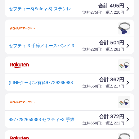
495
合計
円
セフティー3(Safety-3) ステンレス製 手締めホースバンド 外径 30~45mm用
（
送料275円
） 税込
220
円
501
合計
円
セフティ-3 手締メホースバンド 30-45
（
送料220円
） 税込
281
円
867
合計
円
(LINEクーポン有)4977292659888 セフティ−3 手締めホースバンド 30−45 藤原産業 ステンレス製 散水パーツ 散水用品 園芸用品 外径
（
送料650円
） 税込
217
円
872
合計
円
4977292659888 セフティ−3 手締めホースバンド 30−45 セフティー3 藤原産業 セフティ3 ステンレス製
（
送料650円
） 税込
222
円