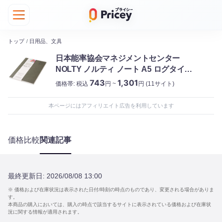
トップ
/
日用品、文具
日本能率協会マネジメントセンター
NOLTY ノルティ ノート A5 ログタイプ
3.5m方眼 カーキ
743
1,301
価格帯:
税込
円 ~
円
(11サイト)
本ページにはアフィリエイト広告を利用しています
価格比較
関連記事
最終更新日:
2026/08/08 13:00
※ 価格および在庫状況は表示された日付/時刻の時点のものであり、変更される場合がありま
す。
本商品の購入においては、購入の時点で該当するサイトに表示されている価格および在庫状
況に関する情報が適用されます。