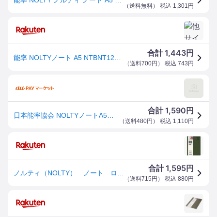
（
送料無料
） 税込
1,301
円
1,443
合計
円
能率 NOLTYノート A5 NTBNT1203 日本能率協会マネジメントセンター 4900855284524
（
送料700円
） 税込
743
円
1,590
合計
円
日本能率協会 NOLTYノートA5ログタイプカーキ(NTBNT1203) 取り寄せ商品
（
送料480円
） 税込
1,110
円
1,595
合計
円
ノルティ（NOLTY） ノート ログタイプ A5 NTBNT1203 カーキ
（
送料715円
） 税込
880
円