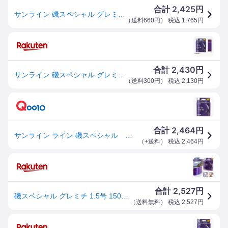
2,425
合計
円
サンライン 磯スペシャル グレミチ('23) 150m HG #1.5
（
送料660円
） 税込
1,765
円
2,430
合計
円
サンライン 磯スペシャル グレミチ 150m 1.5号 1.75号 2号 2.5号 2.75号 3号
（
送料300円
） 税込
2,130
円
2,464
合計
円
サンライン ライン 磯スペシャル グレミチ( 23) 150m HG コバルトブルー&ピンク&オレンジ 1.5号
（
+送料
） 税込
2,464
円
2,527
合計
円
磯スペシャル グレミチ 1.5号 150m GUREMICHI SUNLINE サンライン 釣り具 ナイロンライン 道糸 ふかせ釣り フカセ釣り 磯釣り Ks599
（
送料無料
） 税込
2,527
円