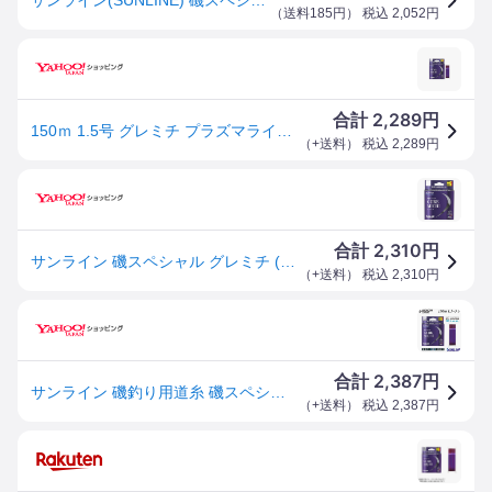
（
送料185円
） 税込
2,052
円
2,289
合計
円
150ｍ 1.5号 グレミチ プラズマライズ磯SP サンライン 日本製 正規品
（
+送料
） 税込
2,289
円
2,310
合計
円
サンライン 磯スペシャル グレミチ (GUREMICHI) 150M (爆買)
（
+送料
） 税込
2,310
円
2,387
合計
円
サンライン 磯釣り用道糸 磯スペシャル グレミチ 150ｍ巻 1.5号 1.75号 2.0号 2.5号 2.75号 3.0号 SUNLINE
（
+送料
） 税込
2,387
円