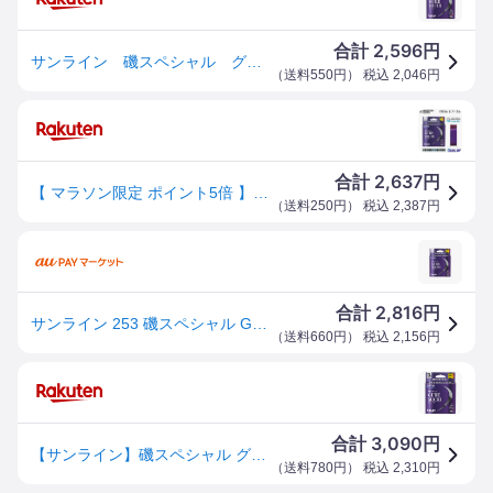
2,596
合計
円
サンライン 磯スペシャル グレミチ ナイロン 150m -SUNLINE
（
送料550円
） 税込
2,046
円
2,637
合計
円
【 マラソン限定 ポイント5倍 】サンライン 磯釣り用道糸 磯スペシャル グレミチ 150m巻 1.5号 1.75号 2.0号 2.5号 2.75号 3.0号 SUNLINE ISO Special GUREMICHI NYLON LINE 釣り 釣具 釣り具 フィッシング 磯 ナイロンライン ウキフカセ 道糸 2023年新製品
（
送料250円
） 税込
2,387
円
2,816
合計
円
サンライン 253 磯スペシャル GureMichi グレミチ 23 150m #1.5号 コバルトブルー&ピンク&オレンジ
（
送料660円
） 税込
2,156
円
3,090
合計
円
【サンライン】磯スペシャル グレミチカラー：ピンク＆コバルトブルー＆オレンジ号数（号）：1.5巻量：150m【4968813545889】
（
送料780円
） 税込
2,310
円