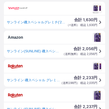
1,630
合計
円
サンライン磯スペシャルグレミチ('23)150mHG#1.5
（
+送料
） 税込
1,630
円
Amazon
2,056
合計
円
サンライン(SUNLINE) 磯スペシャル GureMichi (グレミチ) ナイロン 150m 1.5号
（
送料無料
） 税込
2,056
円
2,233
合計
円
サンライン 磯スペシャル グレミチ 1.5号/1.75号/2号/2.5号/2.75号/3号 150m ナイロンライン ピンク＆コバルトブルー＆オレンジ
（
送料198円
） 税込
2,035
円
2,237
合計
円
サンライン(SUNLINE) 磯スペシャル グレミチ 150m