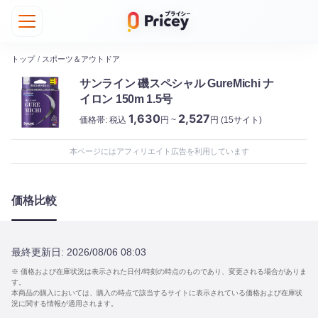
トップ
/
スポーツ＆アウトドア
サンライン 磯スペシャル GureMichi ナ
イロン 150m 1.5号
1,630
2,527
価格帯:
税込
円 ~
円
(15サイト)
本ページにはアフィリエイト広告を利用しています
価格比較
最終更新日:
2026/08/06 08:03
※ 価格および在庫状況は表示された日付/時刻の時点のものであり、変更される場合がありま
す。
本商品の購入においては、購入の時点で該当するサイトに表示されている価格および在庫状
況に関する情報が適用されます。