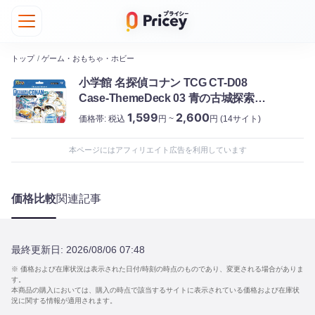
トップ
/
ゲーム・おもちゃ・ホビー
小学館 名探偵コナン TCG CT-D08
Case-ThemeDeck 03 青の古城探索事
件
1,599
2,600
価格帯:
税込
円 ~
円
(14サイト)
本ページにはアフィリエイト広告を利用しています
価格比較
関連記事
最終更新日:
2026/08/06 07:48
※ 価格および在庫状況は表示された日付/時刻の時点のものであり、変更される場合がありま
す。
本商品の購入においては、購入の時点で該当するサイトに表示されている価格および在庫状
況に関する情報が適用されます。