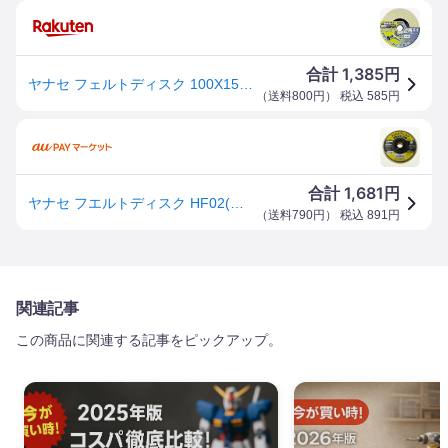
1,385
合計
円
ヤナセ フェルトディスク 100X15mm HF02 1点
（
送料800円
） 税込
585
円
1,681
合計
円
ヤナセ フエルトディスク HF02(代引不可)
（
送料790円
） 税込
891
円
関連記事
この商品に関連する記事をピックアップ。