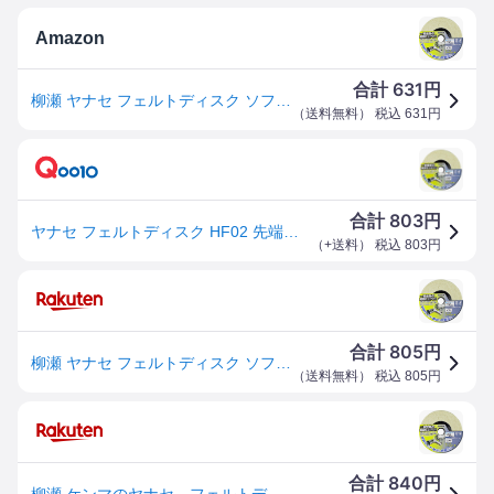
Amazon
631
合計
円
柳瀬 ヤナセ フェルトディスク ソフト HF02
（
送料無料
） 税込
631
円
803
合計
円
ヤナセ フェルトディスク HF02 先端工具 ジスク 両頭アクセサリ ペーパー スポンジサンダー
（
+送料
） 税込
803
円
805
合計
円
柳瀬 ヤナセ フェルトディスク ソフト HF02
（
送料無料
） 税込
805
円
840
合計
円
柳瀬 ケンマのヤナセ フェルトディスク標準タイプФ100 穴径15mm バフ研磨＃800程度 鏡面仕上げ HF02【1枚】ディスクグラインダー用 〉研磨用ディスク DIY・ホビー商品