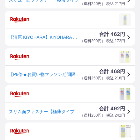
（
送料240円
） 税込
217
円
462
合計
円
【清原 KIYOHARA】KIYOHARA サンコッコー スリム面ファスナー 粘着あり 巾25mm×15cm フック ループ各1枚入 白 SUN51-111 清原
（
送料290円
） 税込
172
円
468
合計
円
【P5倍★お買い物マラソン期間限定】スリム面ファスナー 極薄タイプ ドール服 小物づくり DIY 工作 粘着あり シール 粘着なし マジックテープ SUN51-110 SUN51-111
（
送料250円
） 税込
218
円
492
合計
円
スリム面ファスナー【極薄タイプ】＜25mm幅×15cm＞（厚み0．9mm）※ドール服、小物、工作などに最適！
（
送料250円
） 税込
242
円