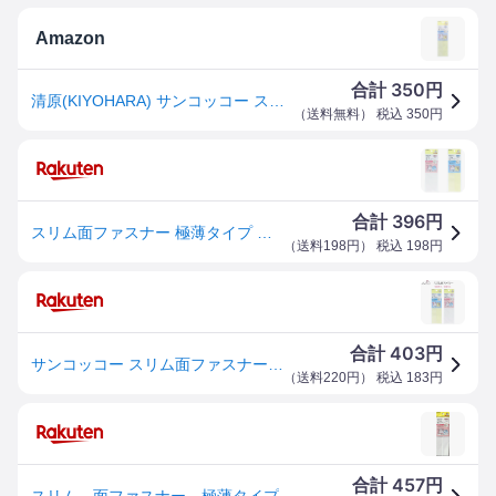
Amazon
350
合計
円
清原(KIYOHARA) サンコッコー スリム面ファスナー 粘着あり 幅25mm×厚み0.9mm×長さ15cmカット フック・ループ各1枚入り 白 SUN51-111
（
送料無料
） 税込
350
円
396
合計
円
スリム面ファスナー 極薄タイプ マジックテープ 25mm巾×15cm 手芸用 サンコッコー 定番 ゆうパケット対応可能（ハンドメイド 手作り 入園入学 雑貨小物 ）
（
送料198円
） 税込
198
円
403
合計
円
サンコッコー スリム面ファスナー 2.5×15cm 粘着あり/なし フック・ループ各1枚入 薄い 入園 入学 手芸 日本製 清原 - メール便対象
（
送料220円
） 税込
183
円
457
合計
円
スリム 面ファスナー 極薄タイプ