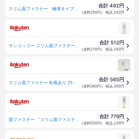
492
合計
円
スリム面ファスナー 極薄タイプ 粘着あり 25mm巾×15cm SUN51-111 サンコッコー
（
送料250円
） 税込
242
円
512
合計
円
サンコッコー スリム面ファスナー 25mm幅×15cm SUN51 | 推し活 推し ぬい オリジナル ぬい活 縫い活 ぬいぐるみ ドール 手作り ハンドメイド マジックテープ 簡単 初心者 人形 清原
（
送料270円
） 税込
242
円
565
合計
円
スリム面ファスナー 粘着あり 25mm巾x15cm
（
送料360円
） 税込
205
円
779
合計
円
面ファスナー 『スリム面ファスナー粘着あり 極薄タイプ 白 約2.5cm幅×15cm SUN51-111』 SUNCOCCOH サンコッコー KIYOHARA 清原
（
送料550円
） 税込
229
円