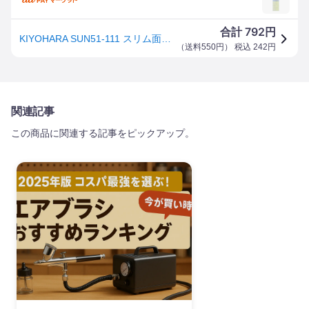
792
合計
円
KIYOHARA SUN51-111 スリム面ファスナー 粘着あり フック・ループ 各1枚入り (白・巾25mm×15cm)サン
（
送料550円
） 税込
242
円
関連記事
この商品に関連する記事をピックアップ。