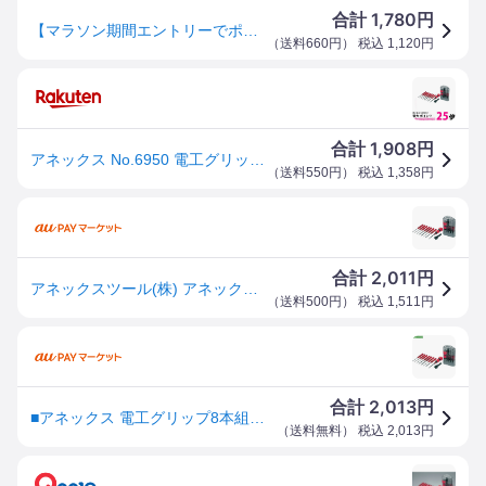
1,780
合計
円
【マラソン期間エントリーでポイント5倍】【当日出荷】アネックス ANEX 電工グリップ8pcドライバーセット #6950 [38-101633]
（
送料660円
） 税込
1,120
円
1,908
合計
円
アネックス No.6950 電工グリップ 8本組 ドライバーセット ANEX 【SB04910】
（
送料550円
） 税込
1,358
円
2,011
合計
円
アネックスツール(株) アネックス 電工グリップ8本組ドライバーセット 8036884-TN WO店
（
送料500円
） 税込
1,511
円
2,013
合計
円
■アネックス 電工グリップ8本組ドライバーセット〔品番:6950〕【8036884:0】[店頭受取不可]
（
送料無料
） 税込
2,013
円