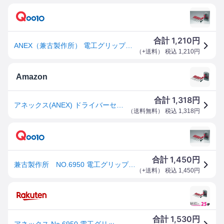
1,210
合計
円
ANEX（兼古製作所） 電工グリップ8本組ドライバーセット No.6950
（
+送料
） 税込
1,210
円
Amazon
1,318
合計
円
アネックス(ANEX) ドライバーセット 電工グリップ ヒートン回し付 8本組(+0/+1/+2/-2.5/-5.5/-6/針/ギムネ) No.6950【握りやすく、力入れやすいボールグリップ】差替ドライバー パソコン分解 家具組立 マグネット吸着
（
送料無料
） 税込
1,318
円
1,450
合計
円
兼古製作所 NO.6950 電工グリップ8本組ドライバーセット NO6950_
（
+送料
） 税込
1,450
円
1,530
合計
円
アネックス No.6950 電工グリップ 8本組 ドライバーセット ANEX 送料無料 【SK04910】