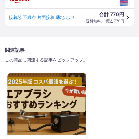
770
合計
円
接着芯 不織布 片面接着 薄地 ホワイト 100cm幅×200cm ポリエステル レーヨン混紡 手芸用芯地 洋裁材料 アイロン接着芯 裁縫 クラフト ハンドメイド 布地 補強 形状保持 襟 袖口 補修資材 白
（
送料無料
） 税込
770
円
関連記事
この商品に関連する記事をピックアップ。