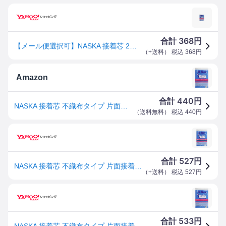
368
合計
円
【メール便選択可】NASKA 接着芯 2m カット薄手タイプ NK001 ナスカ
（
+送料
） 税込
368
円
Amazon
440
合計
円
NASKA 接着芯 不織布タイプ 片面接着 薄地 100cm幅×200cm 白 NK001
（
送料無料
） 税込
440
円
527
合計
円
NASKA 接着芯 不織布タイプ 片面接着 薄地 100cm幅×200cm 白 NK001
（
+送料
） 税込
527
円
533
合計
円
NASKA 接着芯 不織布タイプ 片面接着 薄地 100cm幅×200cm 白 NK001