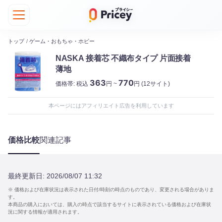
トップ
/
ゲーム・おもちゃ・ホビー
NASKA 接着芯 不織布タイプ 片面接着
薄地
363
770
価格帯:
税込
円 ~
円
(12サイト)
本ページにはアフィリエイト広告を利用しています
価格比較
関連記事
最終更新日:
2026/08/07 11:32
※ 価格および在庫状況は表示された日付/時刻の時点のものであり、変更される場合がありま
す。
本商品の購入においては、購入の時点で該当するサイトに表示されている価格および在庫状
況に関する情報が適用されます。