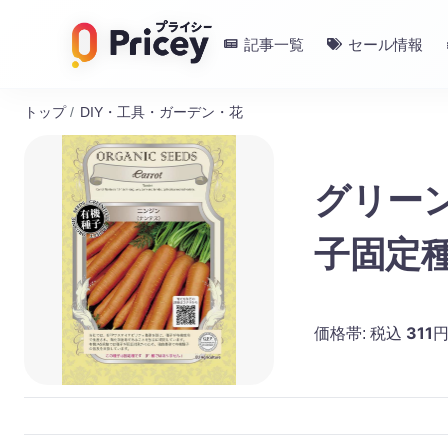
記事一覧
セール情報
トップ
/
DIY・工具・ガーデン・花
グリー
子固定
311
価格帯:
税込
円