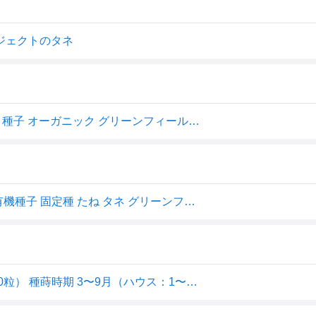
ジェクトのタネ
有機種子 固定種 ニンジン ナンテス 種 にんじん 1.5g 野菜 種子 オーガニック グリーンフィールドプロジェクト 追跡可能メール便選択可【小袋】【2027年5月期限】
A033 ニンジン(ナンテス) 人参 にんじん 1.5g(約1050粒) 有機種子 固定種 たね タネ グリーンフィールドプロジェクト 【ポスト投函便対象】
【有機種子】 ニンジン 種 (ナンテス) Sサイズ 1.5g(約1000粒） 種蒔時期 3〜9月（ハウス：1〜3月）