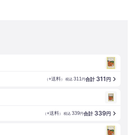
311
+送料
311
合計
円
（
） 税込
円
339
+送料
339
合計
円
（
） 税込
円