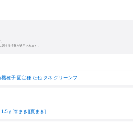
す。
に関する情報が適用されます。
A033 ニンジン(ナンテス) 人参 にんじん 1.5g(約1400粒) 有機種子 固定種 たね タネ グリーンフィールドプロジェクト 【ポスト投函便対象】
ｇ[春まき][夏まき]