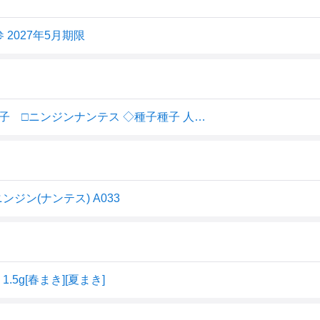
 2027年5月期限
【代引不可】【送料10袋まで80円】 seed たね tane 種 種子 □ニンジンナンテス ◇種子種子 人参 種ニンジンナンテス種子種子 人参 種 seed たね tane 種 種子ニンジンナンテス種子種子 人参 種 seed たね tan
ン(ナンテス) A033
g[春まき][夏まき]