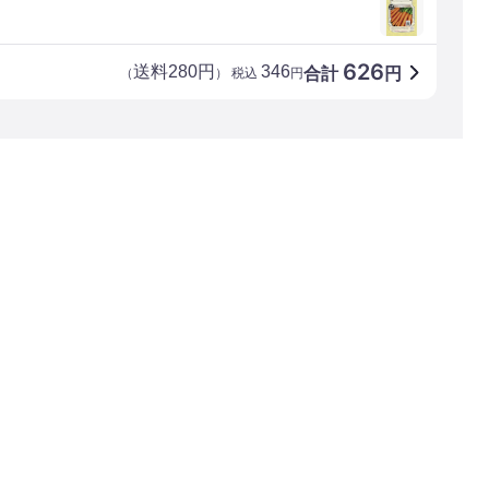
626
送料280円
346
合計
円
（
） 税込
円