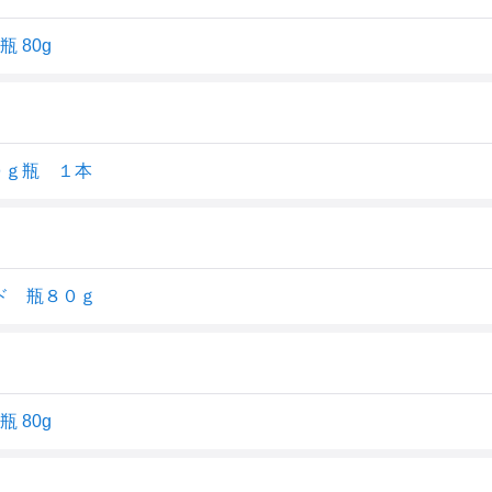
 80g
０ｇ瓶 １本
ド 瓶８０ｇ
 80g