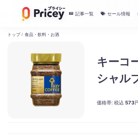
記事一覧
セール情報
トップ
/
食品・飲料・お酒
キーコ
シャルブ
573
価格帯:
税込
円