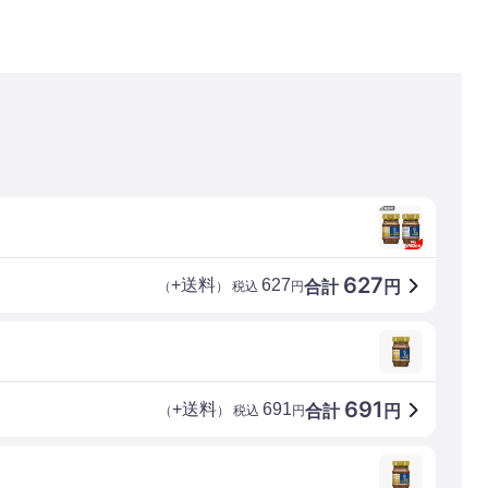
627
+送料
627
合計
円
（
） 税込
円
691
+送料
691
合計
円
（
） 税込
円