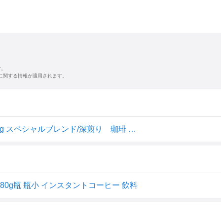
す。
に関する情報が適用されます。
2種展開｜ キーコーヒー インスタントコーヒー 瓶入り 80g スペシャルブレンド/深煎り 珈琲 コーヒーギフト 母の日 父の日 プチギフト
0g瓶 瓶小 インスタントコーヒー 飲料