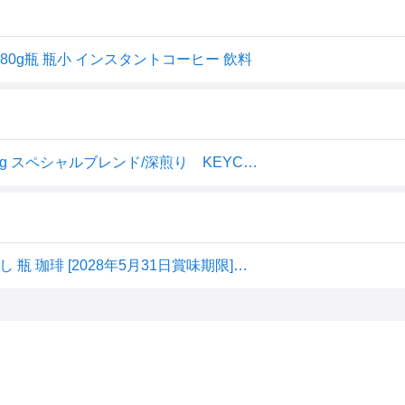
0g瓶 瓶小 インスタントコーヒー 飲料
2種展開｜ キーコーヒー インスタントコーヒー 瓶入り 80g スペシャルブレンド/深煎り KEYCOFFEE 珈琲 コーヒーギフト 母の日 父の日 プチギフト
キー インスタントコーヒー スペシャルブレンド 80g 箱なし 瓶 珈琲 [2028年5月31日賞味期限]【ワインならリカオー】