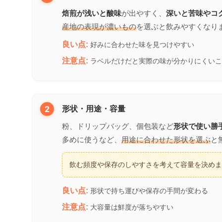
焙煎が浅いと酸味
が出やすく、
深いと苦味やコ
産地の表現が濃いもの
を選ぶと飲みやすくなり
良い点:
好みに合わせた味を見つけやすい
注意点:
ラベルだけだと実際の味が分かりにくいこ
2
形状・用途・容量
粉、ドリップバッグ、個包装など
形状で使い勝
多めに使うなど、
用途に合わせた形状を選ぶ
と
飲む頻度や保存のしやすさを考えて容量を決め
良い点:
形状で持ち運びや保存の手間が変わる
注意点:
大容量は鮮度が落ちやすい