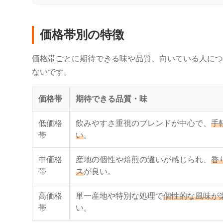
価格帯別の特徴
価格帯ごとに期待できる味や品質、向いている人につ
ないです。
価格帯
期待できる品質・味
低価格
飲みやすさ重視のブレンドが中心で、
手
帯
い
。
中価格
産地の個性や焙煎の違いが感じられ、
香
帯
ス
が良い。
高価格
単一産地や特別な処理で
個性的な風味が
帯
い。