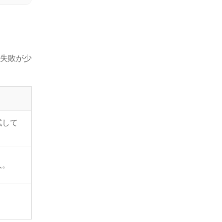
失敗が少
試して
人。