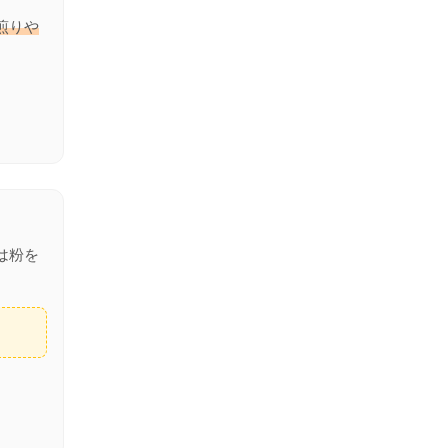
煎りや
は粉を