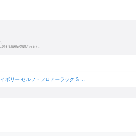
す。
に関する情報が適用されます。
ベストコ 荷物置き 折りたたみ 幅42×奥行23×高さ32cm アイボリー セルフ・フロアーラック S 手荷物収納 ND-6127