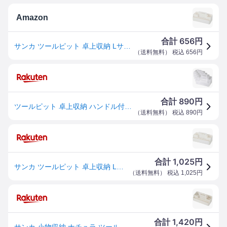
Amazon
656
合計
円
サンカ ツールピット 卓上収納 Lサイズ ホワイト (幅31.6x奥行15.7x高さ10.6cm) スライド式ハンドル付き 積み重ね可能 メイクボックス リモコンラック コスメ化粧品収納 収納ボックス おしゃれ 卓上 日本製 収納ケース squ+ NTP-LWH
（
送料無料
） 税込
656
円
890
合計
円
ツールピット 卓上収納 ハンドル付き 収納ケース 小物入れ
（
送料無料
） 税込
890
円
1,025
合計
円
サンカ ツールピット 卓上収納 Lサイズ ホワイト (幅31.6x奥行15.7x高さ10.6cm) スライド式ハンドル付き 積み重ね可能 メイクボックス リモコンラック コスメ化粧品収納 収納ボックス おしゃれ 卓上 日本製 収納ケース squ+ NTP-LWH
（
送料無料
） 税込
1,025
円
1,420
合計
円
サンカ 小物収納 ナチュラ ツールピット L（ホワイト） NTP-LWH 収納ケース [NTPLWH]