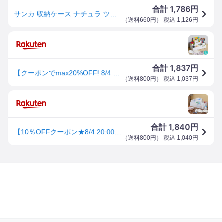
1,786
合計
円
サンカ 収納ケース ナチュラ ツールピット L 約31.6×15.7×10.6cm 日本製 ホワイト NTP-LWH ( 収納ボックス キャリーボックス 小物収納 コンパクト収納 積み重ね収納 スタッキング 持ち運び便利 文具収納 )
（
送料660円
） 税込
1,126
円
1,837
合計
円
【クーポンでmax20%OFF! 8/4 20:00スタート】 収納ケース 持ち運び 卓上収納 小物入れ ツールピット L キャリーボックス 小物収納 小物ケース 収納 メイク コスメ 収納ボックス 取っ手付き 仕切り 小物 デスク 卓上 メイクボックス リモコンラック プラ
（
送料800円
） 税込
1,037
円
1,840
合計
円
【10％OFFクーポン★8/4 20:00〜8/11 1:59】 ナチュラ ツールピット L 収納ケース 持ち運び 卓上収納 小物入れ 小物収納 小物ケース 収納 メイク コスメ 収納ボックス 取っ手付き 仕切り デスク 卓上 リモコンラック コスメボックス サンカ SANKA
（
送料800円
） 税込
1,040
円