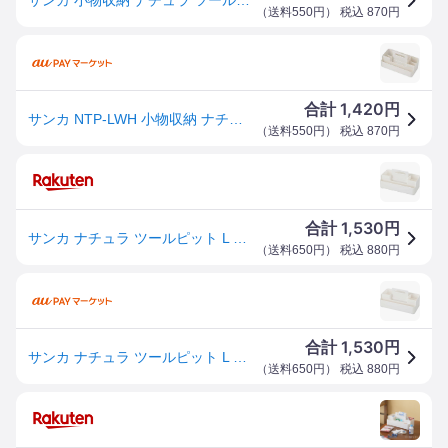
（
送料550円
） 税込
870
円
1,420
合計
円
サンカ NTP-LWH 小物収納 ナチュラ ツールピット L(ホワイト)収納ケース[NTPLWH] 返品種別A
（
送料550円
） 税込
870
円
1,530
合計
円
サンカ ナチュラ ツールピット L NTP-L WH ホワイト 【幅31.6×奥行15.7×高さ10.6cm】
（
送料650円
） 税込
880
円
1,530
合計
円
サンカ ナチュラ ツールピット L NTP-L WH ホワイト (幅31.6×奥行15.7×高さ10.6cm) JANコード 4
（
送料650円
） 税込
880
円