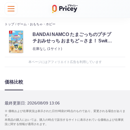
トップ
/
ゲーム・おもちゃ・ホビー
BANDAI NAMCO たまごっちのプチプ
チおみせっち おまちど～さま！ Switch
バンダイナムコ
在庫なし
(1サイト)
本ページにはアフィリエイト広告を利用しています
価格比較
最終更新日:
2026/08/09 13:06
※ 価格および在庫状況は表示された日付/時刻の時点のものであり、変更される場合がありま
す。
本商品の購入においては、購入の時点で該当するサイトに表示されている価格および在庫状
況に関する情報が適用されます。