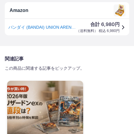
Amazon
6,980
合計
円
バンダイ (BANDAI) UNION ARENA ブースターパック 学園アイドルマスター【UA27BT】(BOX)16パック 9歳以上
（
送料無料
） 税込
6,980
円
関連記事
この商品に関連する記事をピックアップ。