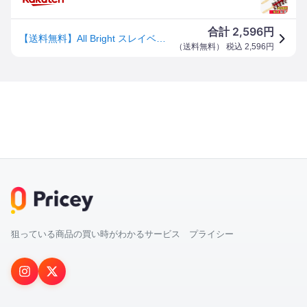
2,596
合計
円
【送料無料】All Bright スレイベル ジングルベル 2本セット パーカッション 鈴 楽器 打楽器 演奏 鈴13個 色：レッド
（
送料無料
） 税込
2,596
円
狙っている商品の買い時がわかるサービス プライシー