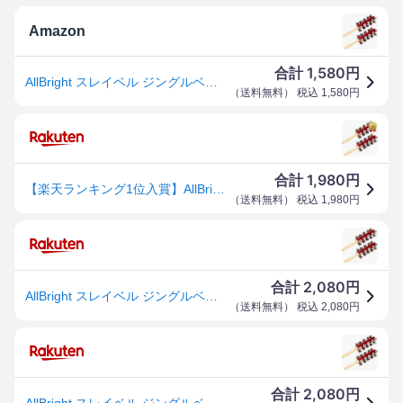
Amazon
1,580
合計
円
AllBright スレイベル ジングルベル 2本セット パーカッション 鈴 楽器 打楽器 演奏 (鈴21個)
（
送料無料
） 税込
1,580
円
1,980
合計
円
【楽天ランキング1位入賞】AllBright スレイベル ジングルベル 2本セット パーカッション 鈴 楽器 打楽器 演奏 (レッド(鈴21個))
（
送料無料
） 税込
1,980
円
2,080
合計
円
AllBright スレイベル ジングルベル 2本セット パーカッション 鈴 楽器 打楽器 演奏 (レッド(鈴21個))
（
送料無料
） 税込
2,080
円
2,080
合計
円
AllBright スレイベル ジングルベル 2本セット パーカッション 鈴 楽器 打楽器 演奏 (レッド(鈴21個))