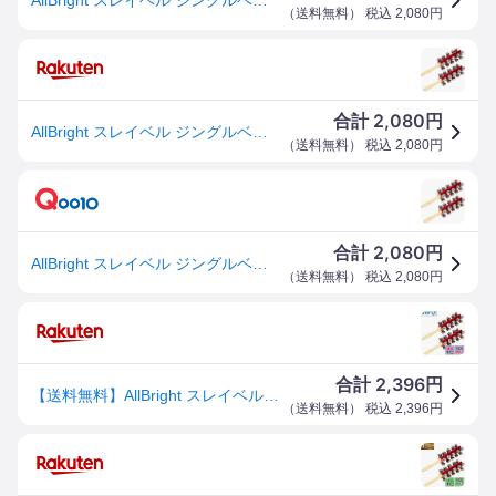
（
送料無料
） 税込
2,080
円
2,080
合計
円
AllBright スレイベル ジングルベル 2本セット パーカッション 鈴 楽器 打楽器 演奏 (レッド(鈴21個))
（
送料無料
） 税込
2,080
円
2,080
合計
円
AllBright スレイベル ジングルベル 2本セット パーカッション 鈴 楽器 打楽器 演奏(レッド(鈴21個))
（
送料無料
） 税込
2,080
円
2,396
合計
円
【送料無料】AllBright スレイベル ジングルベル 2本セット パーカッション 鈴 楽器 打楽器 演奏 (鈴21個)
（
送料無料
） 税込
2,396
円