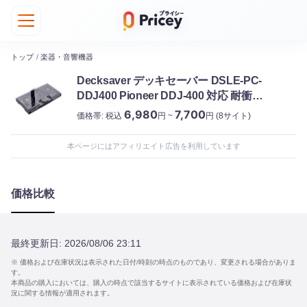
トップ
/
楽器・音響機器
Decksaver デッキセーバー ‎DSLE-PC-
DDJ400 Pioneer DDJ-400 対応 耐衝撃
カバー
6,980
7,700
価格帯:
税込
円 ~
円
(8サイト)
本ページにはアフィリエイト広告を利用しています
価格比較
最終更新日:
2026/08/06 23:11
※ 価格および在庫状況は表示された日付/時刻の時点のものであり、変更される場合がありま
す。
本商品の購入においては、購入の時点で該当するサイトに表示されている価格および在庫状
況に関する情報が適用されます。